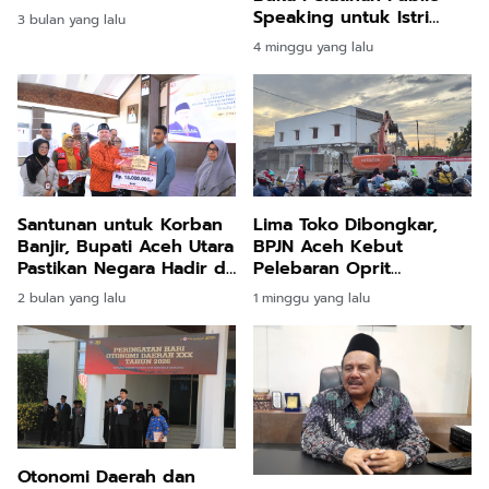
Perkebunan Sawit
Speaking untuk Istri
3 bulan yang lalu
Keuchik, Perkuat Peran
4 minggu yang lalu
Perempuan di Gampong
Santunan untuk Korban
Lima Toko Dibongkar,
Banjir, Bupati Aceh Utara
BPJN Aceh Kebut
Pastikan Negara Hadir di
Pelebaran Oprit
Tengah Duka
Jembatan Baru Kuta
2 bulan yang lalu
1 minggu yang lalu
Blang
Otonomi Daerah dan