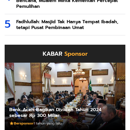
Bencana, Mualem Minta Kementan Percepat
Pemulihan
Fadhlullah: Masjid Tak Hanya Tempat Ibadah,
tetapi Pusat Pembinaan Umat
KABAR
Sponsor
Bank Aceh Bagikan Dividen Tahun 2024
sebesar Rp 300 Miliar
Bersponsor
1 tahun yang lalu