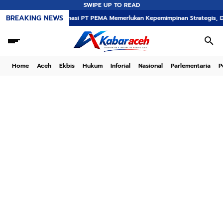
SWIPE UP TO READ
BREAKING NEWS
Transformasi PT PEMA Memerlukan Kepemimpinan Strategis, Dr. Said Mulyad
Home
Aceh
Ekbis
Hukum
Inforial
Nasional
Parlementaria
P