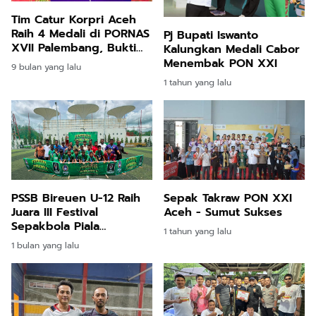
Tim Catur Korpri Aceh
Raih 4 Medali di PORNAS
Pj Bupati Iswanto
XVII Palembang, Bukti
Kalungkan Medali Cabor
Konsistensi di Kancah
Menembak PON XXI
9 bulan yang lalu
Nasional
1 tahun yang lalu
PSSB Bireuen U-12 Raih
Sepak Takraw PON XXI
Juara III Festival
Aceh - Sumut Sukses
Sepakbola Piala
1 tahun yang lalu
Presiden
1 bulan yang lalu