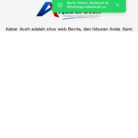
Berita Terkini, Eksklusif di
WhatsApp kabaraceh.co
Kabar Aceh adalah situs web Berita, dan hiburan Anda. Kami
memberi Anda berita dan informasi terbaru langsung Aceh.
Contact us:
kabaraceh.id@gmail.com
Redaksi
Siber
Iklan/Advertorial
Kode Etik
Sitemap
Karir
Copyright © 2019 -
2026, Kabar Aceh. All right reserved