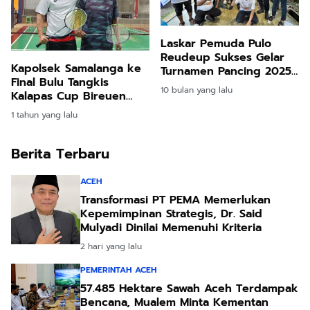
Laskar Pemuda Pulo
Reudeup Sukses Gelar
Kapolsek Samalanga ke
Turnamen Pancing 2025
Final Bulu Tangkis
di DAS Peusangan
10 bulan yang lalu
Kalapas Cup Bireuen
2025
1 tahun yang lalu
Berita Terbaru
ACEH
Transformasi PT PEMA Memerlukan
Kepemimpinan Strategis, Dr. Said
Mulyadi Dinilai Memenuhi Kriteria
2 hari yang lalu
PEMERINTAH ACEH
57.485 Hektare Sawah Aceh Terdampak
Bencana, Mualem Minta Kementan