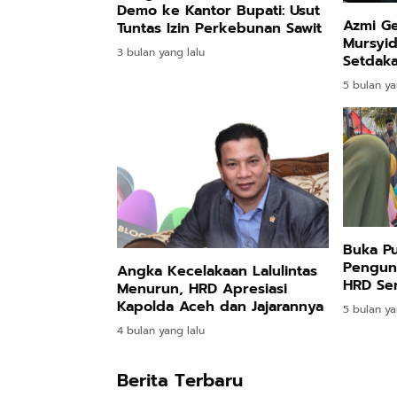
Demo ke Kantor Bupati: Usut
Azmi G
Tuntas Izin Perkebunan Sawit
Mursyid
3 bulan yang lalu
Setdak
5 bulan ya
Buka P
Pengung
Angka Kecelakaan Lalulintas
HRD Ser
Menurun, HRD Apresiasi
Gantung
Kapolda Aceh dan Jajarannya
5 bulan ya
Priorita
4 bulan yang lalu
Berita Terbaru