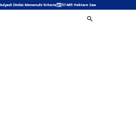
hi Kriteria
57.485 Hektare Sawah Aceh Terdampak Bencana, Mualem Mint