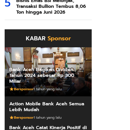
Bisnis Emas BSI Melonjak,
Transaksi Bullion Tembus 8,06
Ton hingga Juni 2026
KABAR
Sponsor
Bank Aceh Bagikan Dividen
Tahun 2024 sebesar Rp 300
Miliar
Bersponsor
1 tahun yang lalu
Action Mobile Bank Aceh Semua
Lebih Mudah
Bersponsor
1 tahun yang lalu
Bank Aceh Catat Kinerja Positif di