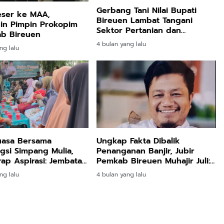
Gerbang Tani Nilai Bupati
eser ke MAA,
Bireuen Lambat Tangani
in Pimpin Prokopim
Sektor Pertanian dan
ab Bireuen
Perikanan
4 bulan yang lalu
ng lalu
uasa Bersama
Ungkap Fakta Dibalik
si Simpang Mulia,
Penanganan Banjir, Jubir
ap Aspirasi: Jembatan
Pemkab Bireuen Muhajir Juli:
 dan Jalan Jadi
Silahkan Uji melalui Class
ng lalu
4 bulan yang lalu
s
Action