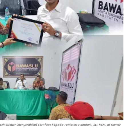
slih Bireuen menyerahkan Sertifikat kepada Pemateri Hamdani, SE, MSM, di Kantor