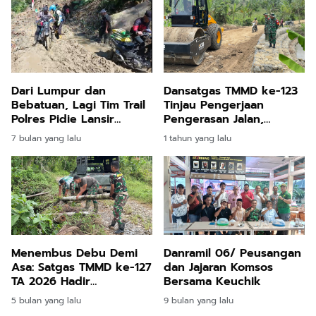
Dansatgas TMMD ke-123
Dari Lumpur dan
Tinjau Pengerjaan
Bebatuan, Lagi Tim Trail
Pengerasan Jalan,
Polres Pidie Lansir
Pastikan Progres
Bantuan Sembako Untuk
1 tahun yang lalu
7 bulan yang lalu
Berjalan Lancar
Warga Rusep Antara
Menembus Debu Demi
Danramil 06/ Peusangan
Asa: Satgas TMMD ke-127
dan Jajaran Komsos
TA 2026 Hadir
Bersama Keuchik
Menghidupkan Akses
5 bulan yang lalu
9 bulan yang lalu
dan Harapan di Jeumpa