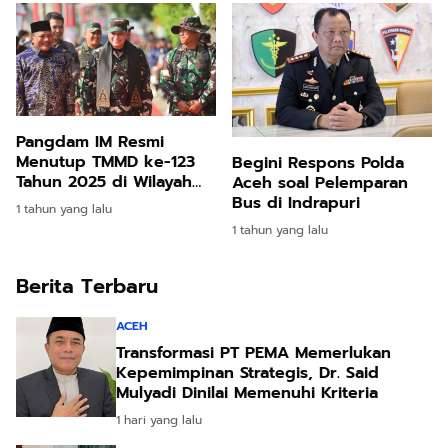
Sikureng
Pangdam IM Resmi
Menutup TMMD ke-123
Begini Respons Polda
Tahun 2025 di Wilayah
Aceh soal Pelemparan
Kodim 0111/ Bireuen
Bus di Indrapuri
1 tahun yang lalu
1 tahun yang lalu
Berita Terbaru
ACEH
Transformasi PT PEMA Memerlukan
Kepemimpinan Strategis, Dr. Said
Mulyadi Dinilai Memenuhi Kriteria
1 hari yang lalu