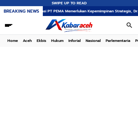
SWIPE UP TO READ
BREAKING NEWS
Transformasi PT PEMA Memerlukan Kepemimpinan Strategis, Dr. Said Mulyadi 
Home
Aceh
Ekbis
Hukum
Inforial
Nasional
Parlementaria
P