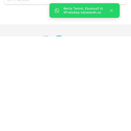
Berita Terkini, Eksklusif di
WhatsApp kabaraceh.co
Kabar Aceh adalah situs web Berita, dan hiburan Anda. Kami
memberi Anda berita dan informasi terbaru langsung Aceh.
Contact us:
kabaracehsukses@gmail.com
Redaksi
Siber
Iklan/Advertorial
Kode Etik
Sitemap
Karir
About Us
Copyright © 2019 -
2026, Kabar Aceh. All right reserved