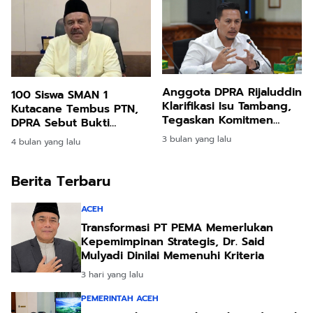
Anggota DPRA Rijaluddin
100 Siswa SMAN 1
Klarifikasi Isu Tambang,
Kutacane Tembus PTN,
Tegaskan Komitmen
DPRA Sebut Bukti
pada Program JKA
Kemajuan Pendidikan
3 bulan yang lalu
4 bulan yang lalu
Berita Terbaru
ACEH
Transformasi PT PEMA Memerlukan
Kepemimpinan Strategis, Dr. Said
Mulyadi Dinilai Memenuhi Kriteria
3 hari yang lalu
PEMERINTAH ACEH