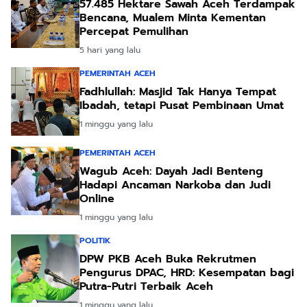
57.485 Hektare Sawah Aceh Terdampak
Bencana, Mualem Minta Kementan
Percepat Pemulihan
5 hari yang lalu
PEMERINTAH ACEH
Fadhlullah: Masjid Tak Hanya Tempat
Ibadah, tetapi Pusat Pembinaan Umat
1 minggu yang lalu
PEMERINTAH ACEH
Wagub Aceh: Dayah Jadi Benteng
Hadapi Ancaman Narkoba dan Judi
Online
1 minggu yang lalu
POLITIK
DPW PKB Aceh Buka Rekrutmen
Pengurus DPAC, HRD: Kesempatan bagi
Putra-Putri Terbaik Aceh
1 minggu yang lalu