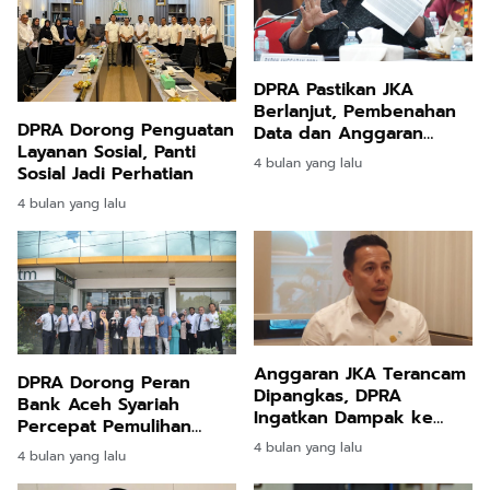
DPRA Pastikan JKA
Berlanjut, Pembenahan
DPRA Dorong Penguatan
Data dan Anggaran
Layanan Sosial, Panti
Diperlukan
4 bulan yang lalu
Sosial Jadi Perhatian
4 bulan yang lalu
Anggaran JKA Terancam
DPRA Dorong Peran
Dipangkas, DPRA
Bank Aceh Syariah
Ingatkan Dampak ke
Percepat Pemulihan
Layanan Kesehatan
Ekonomi Aceh Timur
4 bulan yang lalu
4 bulan yang lalu