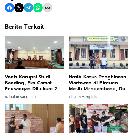
Berita Terkait
Vonis Korupsi Studi
Nasib Kasus Penghinaan
Banding, Eks Camat
Wartawan di Bireuen
Peusangan Dihukum 2
Masih Mengambang, Dua
Tahun 10 Bulan Penjara
Bulan Belum Ada
10 bulan yang lalu
1 bulan yang lalu
Kepastian Hukum