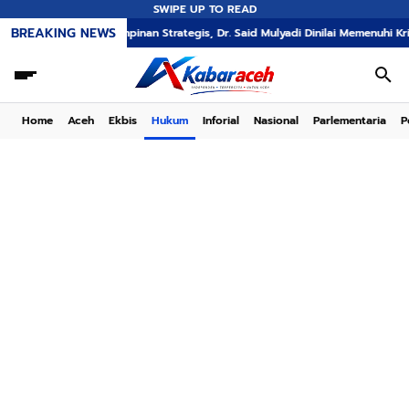
SWIPE UP TO READ
BREAKING NEWS
ukan Kepemimpinan Strategis, Dr. Said Mulyadi Dinilai Memenuhi Kriteria
Home
Aceh
Ekbis
Hukum
Inforial
Nasional
Parlementaria
P