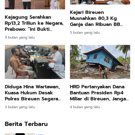
Kejari Bireuen
Kejagung Serahkan
Musnahkan 80,3 Kg
Rp13,2 Triliun ke Negara,
Ganja dan Ribuan BB
Prabowo: “Ini Bukti
Sitaan Tindak Pidana
5 bulan yang lalu
Hukum Bisa Tegak dan
Umum
9 bulan yang lalu
Uang Rakyat Kembali
Diduga Hina Wartawan,
HRD Pertanyakan Dana
Kuasa Hukum Desak
Bantuan Presiden Rp4
Polres Bireuen Segera
Miliar di Bireuen, Jangan
Tahan Anderson
Sampai Disalahgunakan
3 bulan yang lalu
4 bulan yang lalu
Berita Terbaru