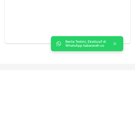
Berita Terkini, Eksklusif di
WhatsApp kabaraceh.co
Kabar Aceh adalah situs web Berita, dan hiburan Anda. Kami
memberi Anda berita dan informasi terbaru langsung Aceh.
Contact us:
kabaraceh.id@gmail.com