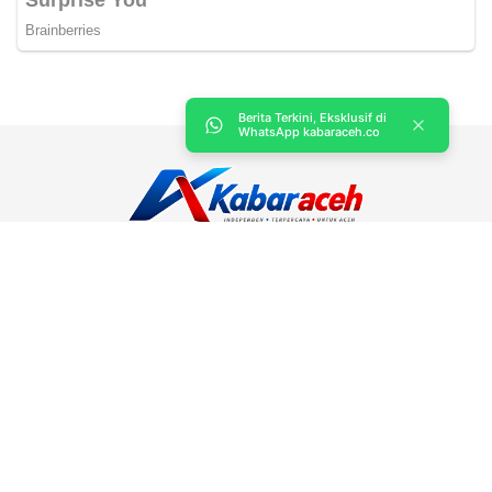
Berita Terkini, Eksklusif di
WhatsApp kabaraceh.co
Kabar Aceh adalah situs web Berita, dan hiburan Anda. Kami
memberi Anda berita dan informasi terbaru langsung Aceh.
Contact us:
kabaraceh.id@gmail.com
Redaksi
Siber
Iklan/Advertorial
Kode Etik
Sitemap
Karir
Copyright © 2019 -
2026, Kabar Aceh. All right reserved