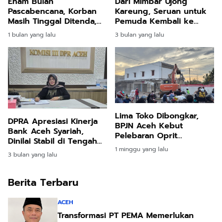
Enam Bulan
Dari Mimbar Ujong
Pascabencana, Korban
Kareung, Seruan untuk
Masih Tinggal Ditenda,
Pemuda Kembali ke
Surya Dharma
Masjid
1 bulan yang lalu
3 bulan yang lalu
Pertanyakan Keseriusan
Bupati Bireuen
Lima Toko Dibongkar,
DPRA Apresiasi Kinerja
BPJN Aceh Kebut
Bank Aceh Syariah,
Pelebaran Oprit
Dinilai Stabil di Tengah
Jembatan Baru Kuta
1 minggu yang lalu
Pemulihan Pascabencana
Blang
3 bulan yang lalu
Berita Terbaru
ACEH
Transformasi PT PEMA Memerlukan