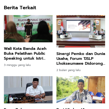
Berita Terkait
Wali Kota Banda Aceh
Buka Pelatihan Public
Sinergi Pemko dan Dunia
Speaking untuk Istri
Usaha, Forum TJSLP
Keuchik, Perkuat Peran
Lhokseumawe Didorong
3 minggu yang lalu
Perempuan di Gampong
Lebih Tepat Sasaran
2 bulan yang lalu