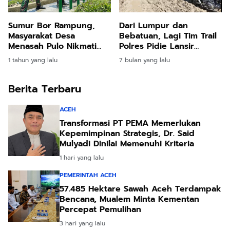
Sumur Bor Rampung,
Dari Lumpur dan
Masyarakat Desa
Bebatuan, Lagi Tim Trail
Menasah Pulo Nikmati
Polres Pidie Lansir
Air Bersih
Bantuan Sembako Untuk
1 tahun yang lalu
7 bulan yang lalu
Warga Rusep Antara
Berita Terbaru
ACEH
Transformasi PT PEMA Memerlukan
Kepemimpinan Strategis, Dr. Said
Mulyadi Dinilai Memenuhi Kriteria
1 hari yang lalu
PEMERINTAH ACEH
57.485 Hektare Sawah Aceh Terdampak
Bencana, Mualem Minta Kementan
Percepat Pemulihan
3 hari yang lalu