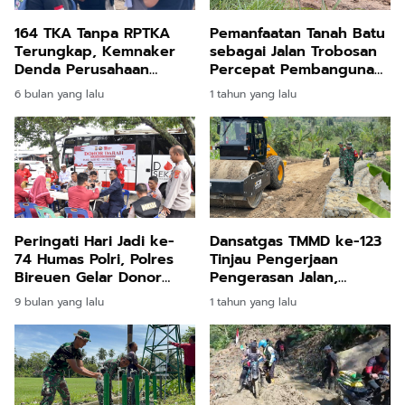
164 TKA Tanpa RPTKA
Pemanfaatan Tanah Batu
Terungkap, Kemnaker
sebagai Jalan Trobosan
Denda Perusahaan
Percepat Pembangunan
Rp2,17 Miliar
TMMD ke-123
6 bulan yang lalu
1 tahun yang lalu
Peringati Hari Jadi ke-
Dansatgas TMMD ke-123
74 Humas Polri, Polres
Tinjau Pengerjaan
Bireuen Gelar Donor
Pengerasan Jalan,
Darah
Pastikan Progres
9 bulan yang lalu
1 tahun yang lalu
Berjalan Lancar