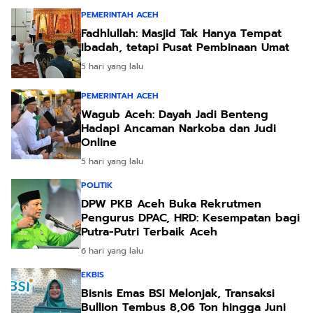
PEMERINTAH ACEH
Fadhlullah: Masjid Tak Hanya Tempat
Ibadah, tetapi Pusat Pembinaan Umat
5 hari yang lalu
PEMERINTAH ACEH
Wagub Aceh: Dayah Jadi Benteng
Hadapi Ancaman Narkoba dan Judi
Online
5 hari yang lalu
POLITIK
DPW PKB Aceh Buka Rekrutmen
Pengurus DPAC, HRD: Kesempatan bagi
Putra-Putri Terbaik Aceh
6 hari yang lalu
EKBIS
Bisnis Emas BSI Melonjak, Transaksi
Bullion Tembus 8,06 Ton hingga Juni