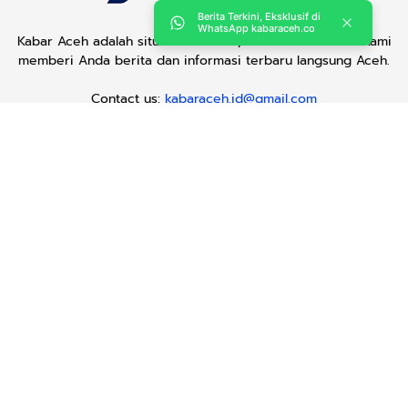
Berita Terkini, Eksklusif di
WhatsApp kabaraceh.co
Kabar Aceh adalah situs web Berita, dan hiburan Anda. Kami
memberi Anda berita dan informasi terbaru langsung Aceh.
Contact us:
kabaraceh.id@gmail.com
Redaksi
Siber
Iklan/Advertorial
Kode Etik
Sitemap
Karir
Copyright © 2019 -
2026, Kabar Aceh. All right reserved