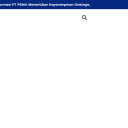
rlukan Kepemimpinan Strategis, Dr. Said Mulyadi Dinilai Memenuhi Kriteria