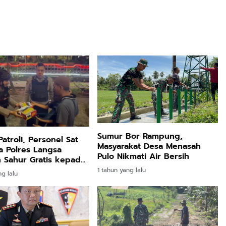
Sumur Bor Rampung,
Patroli, Personel Sat
Masyarakat Desa Menasah
 Polres Langsa
Pulo Nikmati Air Bersih
 Sahur Gratis kepada
kat
1 tahun yang lalu
ng lalu