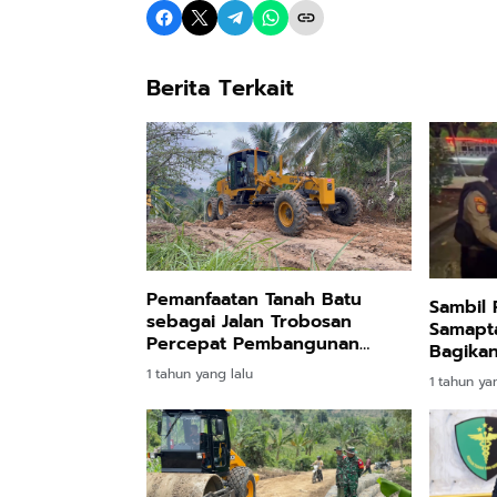
Berita Terkait
Pemanfaatan Tanah Batu
Sambil 
sebagai Jalan Trobosan
Samapta
Percepat Pembangunan
Bagikan
TMMD ke-123
Masyara
1 tahun yang lalu
1 tahun ya