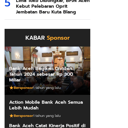
Lima Toko Dibongkar, BPJN Aceh
Kebut Pelebaran Oprit
Jembatan Baru Kuta Blang
KABAR
Sponsor
Bank Aceh Bagikan Dividen
Tahun 2024 sebesar Rp 300
Miliar
Bersponsor
1 tahun yang lalu
Action Mobile Bank Aceh Semua
Lebih Mudah
Bersponsor
1 tahun yang lalu
Bank Aceh Catat Kinerja Positif di