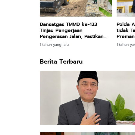
Dansatgas TMMD ke-123
Polda A
Tinjau Pengerjaan
tidak T
Pengerasan Jalan, Pastikan
Preman
Progres Berjalan Lancar
1 tahun yang lalu
1 tahun ya
Berita Terbaru