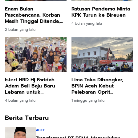
Enam Bulan
Ratusan Pendemo Minta
Pascabencana, Korban
KPK Turun ke Bireuen
Masih Tinggal Ditenda,
4 bulan yang lalu
Surya Dharma
2 bulan yang lalu
Pertanyakan Keseriusan
Bupati Bireuen
Isteri HRD Hj Faridah
Lima Toko Dibongkar,
Adam Beli Baju Baru
BPJN Aceh Kebut
Lebaran untuk
Pelebaran Oprit
Pengungsi Banjir di
Jembatan Baru Kuta
4 bulan yang lalu
1 minggu yang lalu
Bireuen
Blang
Berita Terbaru
ACEH