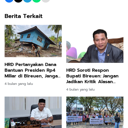
Berita Terkait
HRD Pertanyakan Dana
Bantuan Presiden Rp4
HRD Soroti Respon
Miliar di Bireuen, Jangan
Bupati Bireuen: Jangan
Sampai Disalahgunakan
Jadikan Kritik Alasan
4 bulan yang lalu
Kehilangan Semangat
4 bulan yang lalu
Bantu Korban Banjir