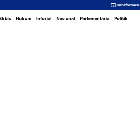
Transformasi PT PEMA Memerlukan K
Ekbis
Hukum
Inforial
Nasional
Parlementaria
Politik