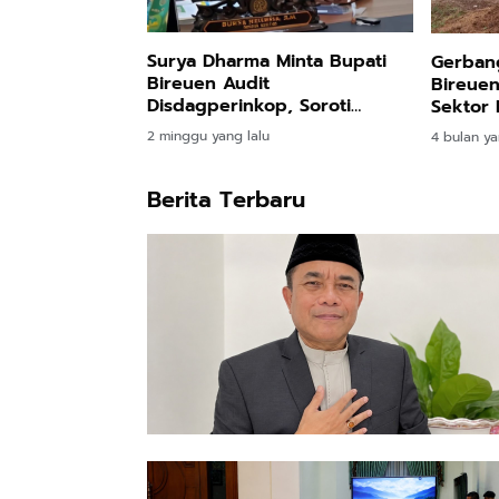
Surya Dharma Minta Bupati
Gerbang
Bireuen Audit
Bireuen
Disdagperinkop, Soroti
Sektor 
Integritas PAD
Perikan
2 minggu yang lalu
4 bulan ya
Berita Terbaru