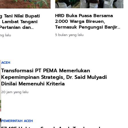
HRD Buka Puasa Bersama
 Tani Nilai Bupati
2.000 Warga Bireuen,
 Lambat Tangani
Termasuk Pengungsi Banjir
Pertanian dan
dan Longsor
an
5 bulan yang lalu
ng lalu
ACEH
Transformasi PT PEMA Memerlukan
Kepemimpinan Strategis, Dr. Said Mulyadi
Dinilai Memenuhi Kriteria
20 jam yang lalu
PEMERINTAH ACEH