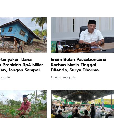
rtanyakan Dana
Enam Bulan Pascabencana,
 Presiden Rp4 Miliar
Korban Masih Tinggal
uen, Jangan Sampai
Ditenda, Surya Dharma
hgunakan
Pertanyakan Keseriusan
ng lalu
1 bulan yang lalu
Bupati Bireuen