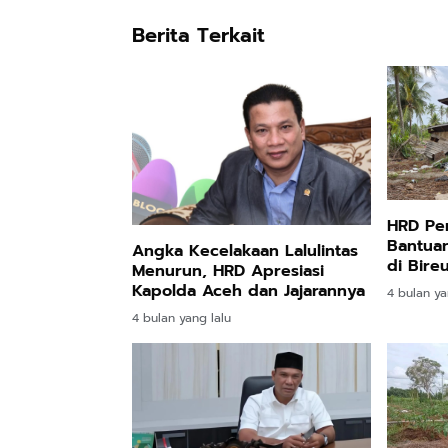
Berita Terkait
HRD Pe
Bantuan
Angka Kecelakaan Lalulintas
di Bire
Menurun, HRD Apresiasi
Disala
Kapolda Aceh dan Jajarannya
4 bulan ya
4 bulan yang lalu