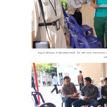
Kajari Bireuen H Munawal Hadi, SH, MH saat memantau 
se