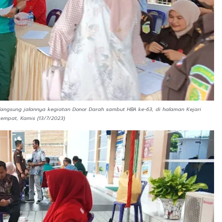
langsung jalannya kegiatan Donor Darah sambut HBA ke-63, di halaman Kejari
tempat, Kamis (13/7/2023)