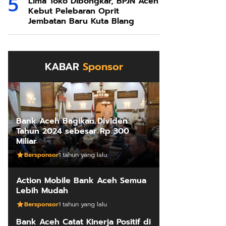
Lima Toko Dibongkar, BPJN Aceh
Kebut Pelebaran Oprit
Jembatan Baru Kuta Blang
KABAR
Sponsor
Bank Aceh Bagikan Dividen
Tahun 2024 sebesar Rp 300
Miliar
Bersponsor
1 tahun yang lalu
Action Mobile Bank Aceh Semua
Lebih Mudah
Bersponsor
1 tahun yang lalu
Bank Aceh Catat Kinerja Positif di