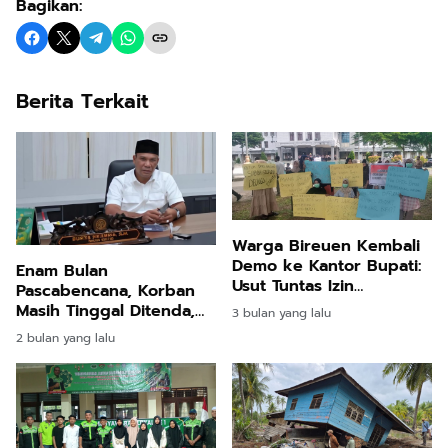
Bagikan:
Berita Terkait
Warga Bireuen Kembali
Demo ke Kantor Bupati:
Enam Bulan
Usut Tuntas Izin
Pascabencana, Korban
Perkebunan Sawit
Masih Tinggal Ditenda,
3 bulan yang lalu
Surya Dharma
2 bulan yang lalu
Pertanyakan Keseriusan
Bupati Bireuen