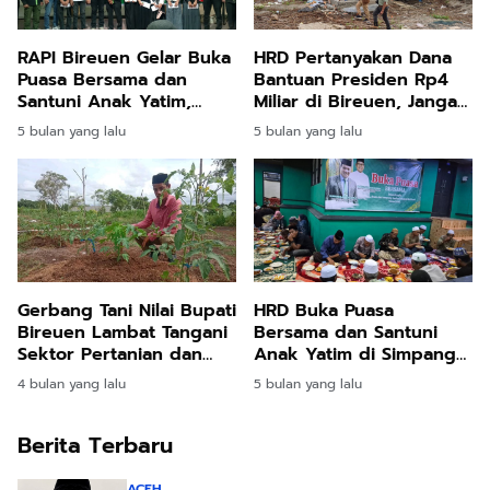
RAPI Bireuen Gelar Buka
HRD Pertanyakan Dana
Puasa Bersama dan
Bantuan Presiden Rp4
Santuni Anak Yatim,
Miliar di Bireuen, Jangan
Pengurus Lokal
Sampai Disalahgunakan
5 bulan yang lalu
5 bulan yang lalu
Jeunieb–Pandrah
Dikukuhkan
HRD Buka Puasa
Gerbang Tani Nilai Bupati
Bersama dan Santuni
Bireuen Lambat Tangani
Anak Yatim di Simpang
Sektor Pertanian dan
Mamplam
Perikanan
5 bulan yang lalu
4 bulan yang lalu
Berita Terbaru
ACEH