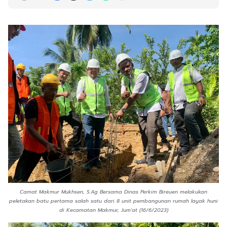
Camat Makmur Mukhsen, S.Ag Bersama Dinas Perkim Bireuen melakukan
peletakan batu pertama salah satu dari 8 unit pembangunan rumah layak huni
di Kecamatan Makmur, Jum'at (16/6/2023)