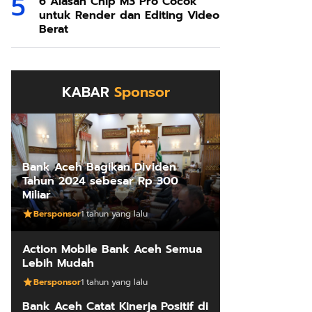
6 Alasan Chip M3 Pro Cocok
untuk Render dan Editing Video
Berat
KABAR
Sponsor
Bank Aceh Bagikan Dividen
Tahun 2024 sebesar Rp 300
Miliar
Bersponsor
1 tahun yang lalu
Action Mobile Bank Aceh Semua
Lebih Mudah
Bersponsor
1 tahun yang lalu
Bank Aceh Catat Kinerja Positif di