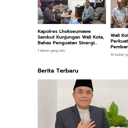
Kapolres Lhokseumawe
Wali K
Sambut Kunjungan Wali Kota,
Perkuat
Bahas Penguatan Sinergi
Pemban
untuk Keamanan Kota
1 tahun yang lalu
Kemenko
10 bulan y
Berita Terbaru