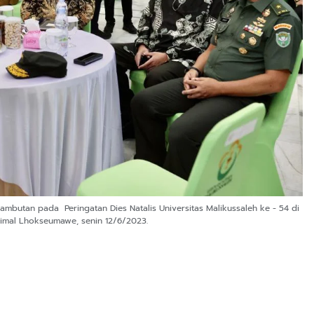
butan pada Peringatan Dies Natalis Universitas Malikussaleh ke - 54 di
mal Lhokseumawe, senin 12/6/2023.