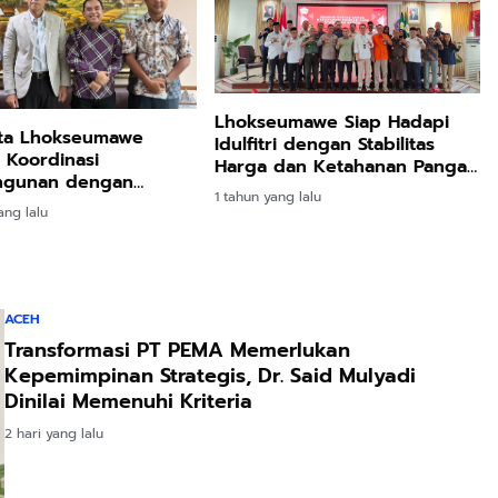
Lhokseumawe Siap Hadapi
ota Lhokseumawe
Idulfitri dengan Stabilitas
 Koordinasi
Harga dan Ketahanan Pangan
gunan dengan
yang Kuat
1 tahun yang lalu
 Infrastruktur
ang lalu
ACEH
Transformasi PT PEMA Memerlukan
Kepemimpinan Strategis, Dr. Said Mulyadi
Dinilai Memenuhi Kriteria
2 hari yang lalu