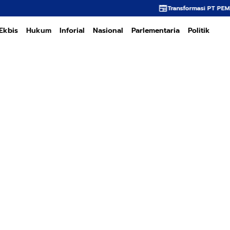
Transformasi PT PEMA Memerlukan Kepemim
Ekbis
Hukum
Inforial
Nasional
Parlementaria
Politik