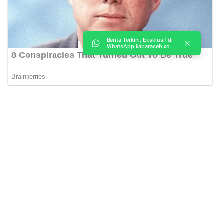
Berita Terkini, Eksklusif di
WhatsApp kabaraceh.co
Kabar Aceh adalah situs web Berita, dan hiburan Anda. Kami
memberi Anda berita dan informasi terbaru langsung Aceh.
Contact us:
kabaracehsukses@gmail.com