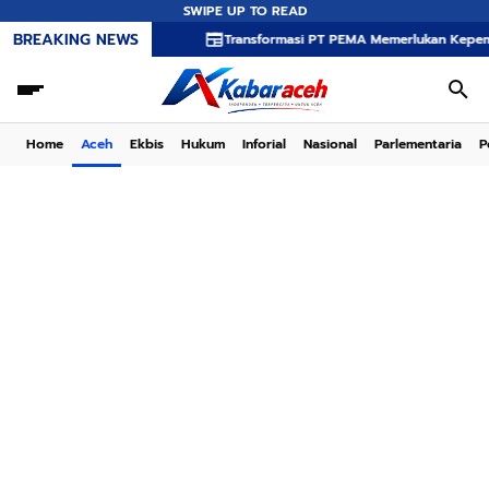
SWIPE UP TO READ
BREAKING NEWS
Transformasi PT PEMA Memerlukan Kepemimpinan Stra
Home
Aceh
Ekbis
Hukum
Inforial
Nasional
Parlementaria
P