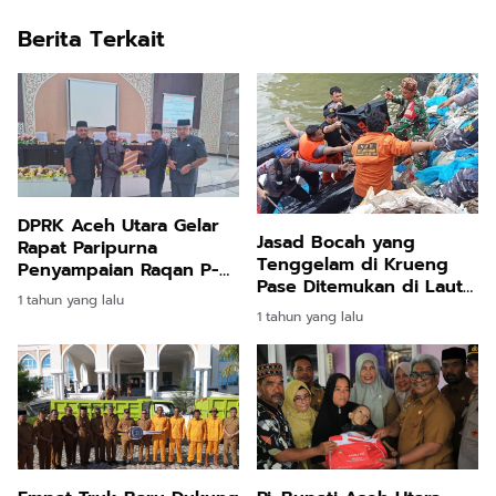
Berita Terkait
DPRK Aceh Utara Gelar
Jasad Bocah yang
Rapat Paripurna
Tenggelam di Krueng
Penyampaian Raqan P-
Pase Ditemukan di Laut
APBK TA 2024
1 tahun yang lalu
Lhokseumawe
1 tahun yang lalu