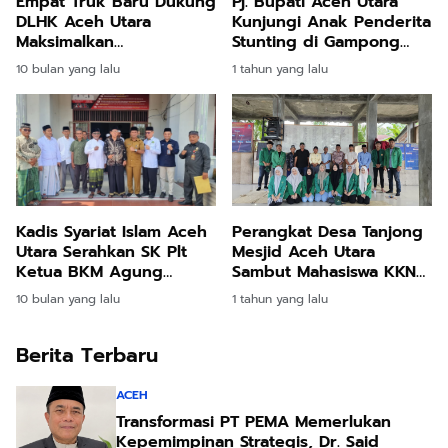
Empat Truk Baru Dukung
Pj. Bupati Aceh Utara
DLHK Aceh Utara
Kunjungi Anak Penderita
Maksimalkan
Stunting di Gampong
Pengangkutan Sampah
Cot Patisah
10 bulan yang lalu
1 tahun yang lalu
Perangkat Desa Tanjong
Kadis Syariat Islam Aceh
Mesjid Aceh Utara
Utara Serahkan SK Plt
Sambut Mahasiswa KKN
Ketua BKM Agung
Kelompok 80 Unimal
Bujang Salem
1 tahun yang lalu
10 bulan yang lalu
Berita Terbaru
ACEH
Transformasi PT PEMA Memerlukan
Kepemimpinan Strategis, Dr. Said