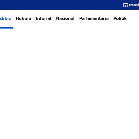
Transformasi PT PEMA Mem
Ekbis
Hukum
Inforial
Nasional
Parlementaria
Politik