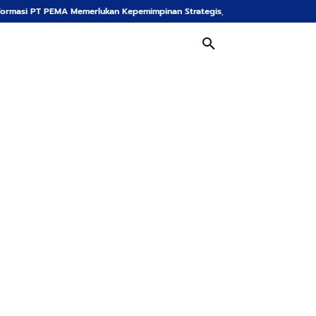
erlukan Kepemimpinan Strategis, Dr. Said Mulyadi Dinilai Memenuhi Kriteria