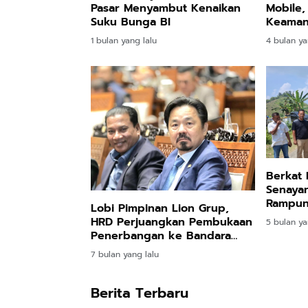
Pasar Menyambut Kenaikan
Mobile,
Suku Bunga BI
Keaman
1 bulan yang lalu
4 bulan ya
Berkat 
Senayan,
Rampun
Lobi Pimpinan Lion Grup,
HRD Perjuangkan Pembukaan
5 bulan ya
Penerbangan ke Bandara
Rembele Setiap Hari
7 bulan yang lalu
Berita Terbaru