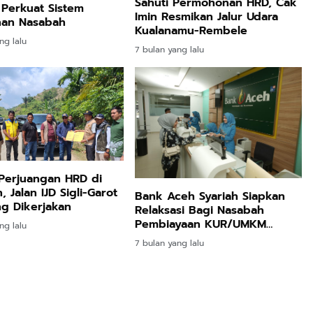
Sahuti Permohonan HRD, Cak
 Perkuat Sistem
Imin Resmikan Jalur Udara
an Nasabah
Kualanamu-Rembele
ng lalu
7 bulan yang lalu
Perjuangan HRD di
 Jalan IJD Sigli-Garot
Bank Aceh Syariah Siapkan
g Dikerjakan
Relaksasi Bagi Nasabah
Pembiayaan KUR/UMKM
ng lalu
Terdampak Bencana
7 bulan yang lalu