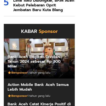
Lima Toko Dibongkar, BPJN Aceh
Kebut Pelebaran Oprit
Jembatan Baru Kuta Blang
KABAR
Sponsor
Bank Aceh Bagikan Dividen
Tahun 2024 sebesar Rp 300
Miliar
Bersponsor
1 tahun yang lalu
Action Mobile Bank Aceh Semua
Lebih Mudah
Bersponsor
1 tahun yang lalu
Bank Aceh Catat Kinerja Positif di