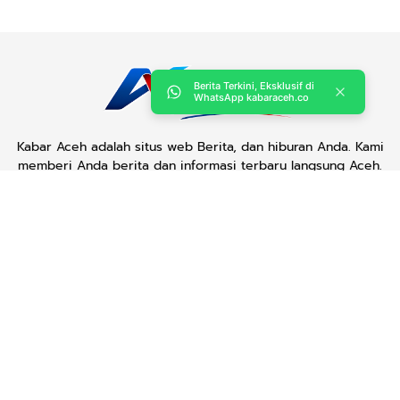
Berita Terkini, Eksklusif di
WhatsApp kabaraceh.co
Kabar Aceh adalah situs web Berita, dan hiburan Anda. Kami
memberi Anda berita dan informasi terbaru langsung Aceh.
Contact us:
kabaraceh.id@gmail.com
Redaksi
Siber
Iklan/Advertorial
Kode Etik
Sitemap
Karir
Copyright © 2019 -
2026, Kabar Aceh. All right reserved