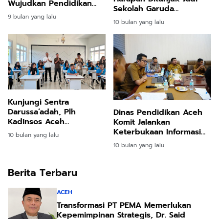
Wujudkan Pendidikan
Sekolah Garuda
Bernilai Islami
9 bulan yang lalu
Transformasi: Aceh
10 bulan yang lalu
Menapaki Jejak Sekolah
Unggul Nasional
Kunjungi Sentra
Darussa’adah, Plh
Dinas Pendidikan Aceh
Kadinsos Aceh
Komit Jalankan
Zulkarnain Motivasi
Keterbukaan Informasi
10 bulan yang lalu
Anak-Anak: “Pendidikan
Publik, Komisi Informasi
10 bulan yang lalu
Bawa Kalian ke Masa
Lakukan Monev di
Depan yang Lebih Baik!”
Banda Aceh
Berita Terbaru
ACEH
Transformasi PT PEMA Memerlukan
Kepemimpinan Strategis, Dr. Said