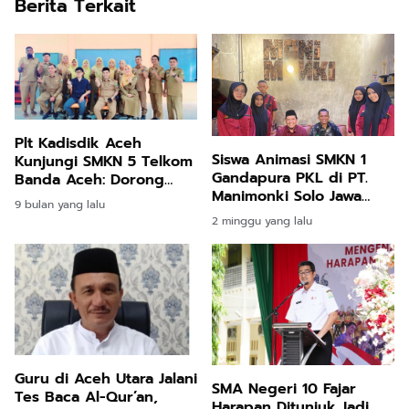
Berita Terkait
Plt Kadisdik Aceh
Siswa Animasi SMKN 1
Kunjungi SMKN 5 Telkom
Gandapura PKL di PT.
Banda Aceh: Dorong
Manimonki Solo Jawa
Pendidikan Vokasi
9 bulan yang lalu
Tengah
Adaptif dan Anti
2 minggu yang lalu
Narkoba
Guru di Aceh Utara Jalani
SMA Negeri 10 Fajar
Tes Baca Al-Qur’an,
Harapan Ditunjuk Jadi