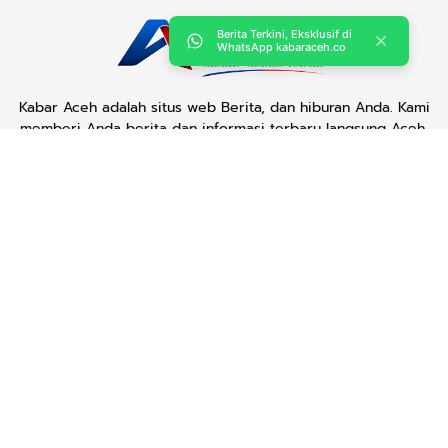
Berita Terkini, Eksklusif di
WhatsApp kabaraceh.co
Kabar Aceh adalah situs web Berita, dan hiburan Anda. Kami
memberi Anda berita dan informasi terbaru langsung Aceh.
Contact us:
kabaraceh.id@gmail.com
Redaksi
Siber
Iklan/Advertorial
Kode Etik
Sitemap
Karir
Copyright © 2019 -
2026, Kabar Aceh. All right reserved