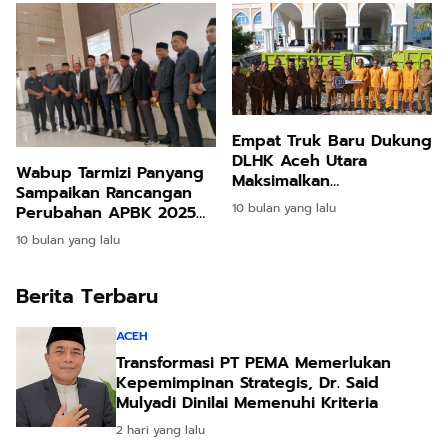
Empat Truk Baru Dukung
DLHK Aceh Utara
Wabup Tarmizi Panyang
Maksimalkan
Sampaikan Rancangan
Pengangkutan Sampah
10 bulan yang lalu
Perubahan APBK 2025
dan KUA-PPAS 2026 di
10 bulan yang lalu
DPRK Aceh Utara
Berita Terbaru
ACEH
Transformasi PT PEMA Memerlukan
Kepemimpinan Strategis, Dr. Said
Mulyadi Dinilai Memenuhi Kriteria
2 hari yang lalu