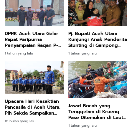
DPRK Aceh Utara Gelar
Pj. Bupati Aceh Utara
Rapat Paripurna
Kunjungi Anak Penderita
Penyampaian Raqan P-
Stunting di Gampong
APBK TA 2024
Cot Patisah
1 tahun yang lalu
1 tahun yang lalu
Upacara Hari Kesaktian
Jasad Bocah yang
Pancasila di Aceh Utara,
Tenggelam di Krueng
Plh Sekda Sampaikan
Pase Ditemukan di Laut
Pesan Menyentuh
10 bulan yang lalu
Lhokseumawe
1 tahun yang lalu