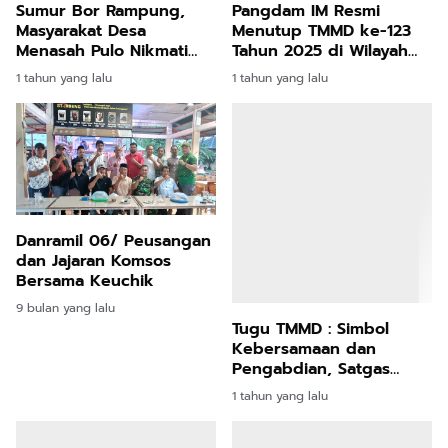
Sumur Bor Rampung,
Pangdam IM Resmi
Masyarakat Desa
Menutup TMMD ke-123
Menasah Pulo Nikmati
Tahun 2025 di Wilayah
Air Bersih
Kodim 0111/ Bireuen
1 tahun yang lalu
1 tahun yang lalu
Danramil 06/ Peusangan
dan Jajaran Komsos
Bersama Keuchik
9 bulan yang lalu
Tugu TMMD : Simbol
Kebersamaan dan
Pengabdian, Satgas
TMMD Pasang Plakat
1 tahun yang lalu