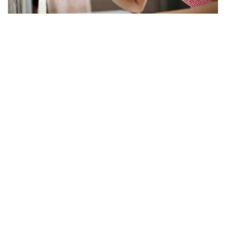
Kabar Aceh adalah situs web Berita, dan hiburan Anda. Kami
memberi Anda berita dan informasi terbaru langsung Aceh.
Contact us:
kabaraceh.id@gmail.com