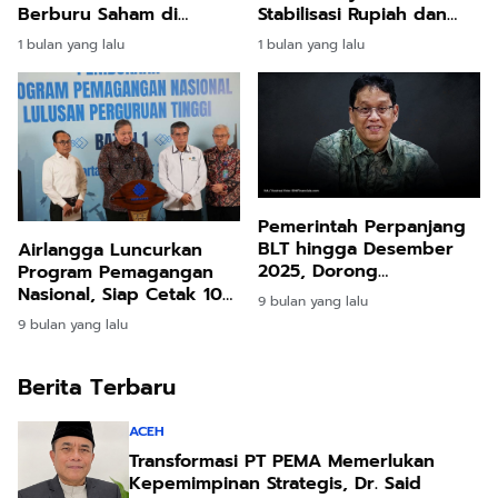
Berburu Saham di
Stabilisasi Rupiah dan
Tengah Bayang-Bayang
Harapan Arus Modal
1 bulan yang lalu
1 bulan yang lalu
Gejolak Global
Asing
Pemerintah Perpanjang
BLT hingga Desember
Airlangga Luncurkan
2025, Dorong
Program Pemagangan
Pertumbuhan Ekonomi
Nasional, Siap Cetak 100
9 bulan yang lalu
Tembus 5,7 Persen
Ribu Lulusan Siap Kerja
9 bulan yang lalu
Tahun Ini
Berita Terbaru
ACEH
Transformasi PT PEMA Memerlukan
Kepemimpinan Strategis, Dr. Said