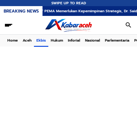
SWIPE UP TO READ
BREAKING NEWS
sformasi PT PEMA Memerlukan Kepemimpinan Strategis, Dr. Said Mulyadi Dini
Home
Aceh
Ekbis
Hukum
Inforial
Nasional
Parlementaria
P