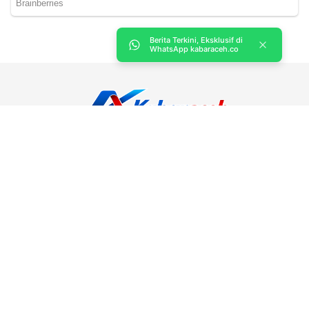
Berita Terkini, Eksklusif di
WhatsApp kabaraceh.co
Kabar Aceh adalah situs web Berita, dan hiburan Anda. Kami
memberi Anda berita dan informasi terbaru langsung Aceh.
Contact us:
kabaraceh.id@gmail.com
Redaksi
Siber
Iklan/Advertorial
Kode Etik
Sitemap
Karir
Copyright © 2019 -
2026, Kabar Aceh. All right reserved