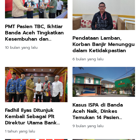
PMT Pasien TBC, Ikhtiar
Banda Aceh Tingkatkan
Pendataan Lamban,
Kesembuhan dan
Korban Banjir Menunggu
Hilangkan Stigma
10 bulan yang lalu
dalam Ketidakpastian
6 bulan yang lalu
Kasus ISPA di Banda
Fadhil Ilyas Ditunjuk
Aceh Naik, Dinkes
Kembali Sebagai Plt
Temukan 14 Pasien
Direktur Utama Bank
Positif Influenza A
9 bulan yang lalu
Aceh Dalam RUPSLB
1 tahun yang lalu