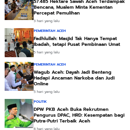
57.485 Hektare Sawah Aceh Terdampak
Bencana, Mualem Minta Kementan
Percepat Pemulihan
3 hari yang lalu
PEMERINTAH ACEH
Fadhlullah: Masjid Tak Hanya Tempat
Ibadah, tetapi Pusat Pembinaan Umat
5 hari yang lalu
PEMERINTAH ACEH
Wagub Aceh: Dayah Jadi Benteng
Hadapi Ancaman Narkoba dan Judi
Online
5 hari yang lalu
POLITIK
DPW PKB Aceh Buka Rekrutmen
Pengurus DPAC, HRD: Kesempatan bagi
Putra-Putri Terbaik Aceh
6 hari yang lalu