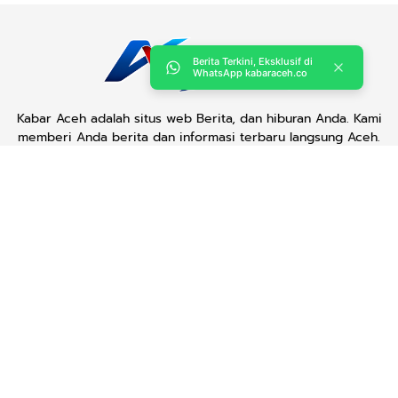
Berita Terkini, Eksklusif di
WhatsApp kabaraceh.co
Kabar Aceh adalah situs web Berita, dan hiburan Anda. Kami
memberi Anda berita dan informasi terbaru langsung Aceh.
Contact us:
kabaraceh.id@gmail.com
Redaksi
Siber
Iklan/Advertorial
Kode Etik
Sitemap
Karir
Copyright © 2019 -
2026, Kabar Aceh. All right reserved