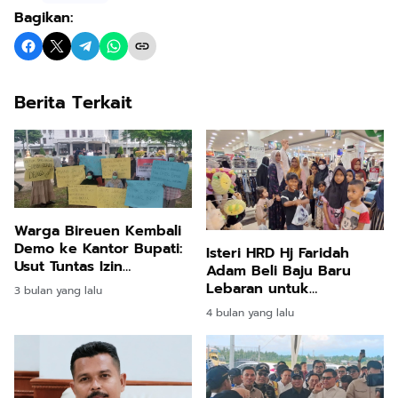
Bagikan:
Berita Terkait
Warga Bireuen Kembali
Demo ke Kantor Bupati:
Isteri HRD Hj Faridah
Usut Tuntas Izin
Adam Beli Baju Baru
Perkebunan Sawit
Lebaran untuk
3 bulan yang lalu
Pengungsi Banjir di
4 bulan yang lalu
Bireuen