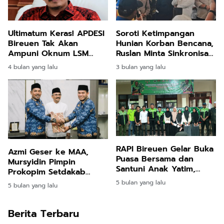
Ultimatum Keras! APDESI
Soroti Ketimpangan
Bireuen Tak Akan
Hunian Korban Bencana,
Ampuni Oknum LSM
Ruslan Minta Sinkronisasi
yang Tekan Keuchiek!
Pusat dan Daerah
4 bulan yang lalu
3 bulan yang lalu
RAPI Bireuen Gelar Buka
Azmi Geser ke MAA,
Puasa Bersama dan
Mursyidin Pimpin
Santuni Anak Yatim,
Prokopim Setdakab
Pengurus Lokal
Bireuen
5 bulan yang lalu
5 bulan yang lalu
Jeunieb–Pandrah
Dikukuhkan
Berita Terbaru