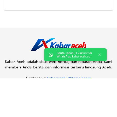
Berita Terkini, Eksklusif di
WhatsApp kabaraceh.co
Kabar Aceh adalah situs web Berita, dan hiburan Anda. Kami
memberi Anda berita dan informasi terbaru langsung Aceh.
Contact us:
kabaraceh.id@gmail.com
Redaksi
Siber
Iklan/Advertorial
Kode Etik
Sitemap
Karir
Copyright © 2019 -
2026, Kabar Aceh. All right reserved