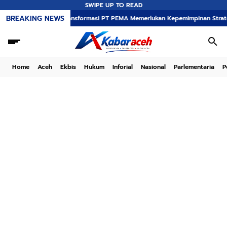
SWIPE UP TO READ
BREAKING NEWS
Transformasi PT PEMA Memerlukan Kepemimpinan Strategis, Dr. Said 
Home
Aceh
Ekbis
Hukum
Inforial
Nasional
Parlementaria
P