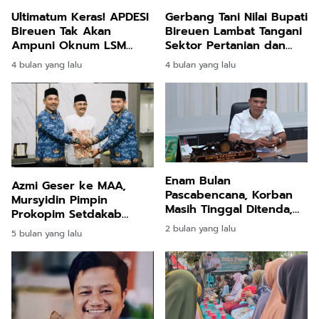
Ultimatum Keras! APDESI
Gerbang Tani Nilai Bupati
Bireuen Tak Akan
Bireuen Lambat Tangani
Ampuni Oknum LSM
Sektor Pertanian dan
yang Tekan Keuchiek!
Perikanan
4 bulan yang lalu
4 bulan yang lalu
Enam Bulan
Azmi Geser ke MAA,
Pascabencana, Korban
Mursyidin Pimpin
Masih Tinggal Ditenda,
Prokopim Setdakab
Surya Dharma
Bireuen
2 bulan yang lalu
5 bulan yang lalu
Pertanyakan Keseriusan
Bupati Bireuen