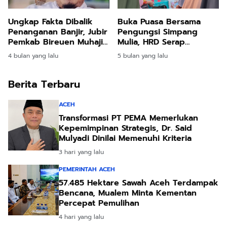
Ungkap Fakta Dibalik
Buka Puasa Bersama
Penanganan Banjir, Jubir
Pengungsi Simpang
Pemkab Bireuen Muhajir
Mulia, HRD Serap
Juli: Silahkan Uji melalui
Aspirasi: Jembatan
4 bulan yang lalu
5 bulan yang lalu
Class Action
Gantung dan Jalan Jadi
Prioritas
Berita Terbaru
ACEH
Transformasi PT PEMA Memerlukan
Kepemimpinan Strategis, Dr. Said
Mulyadi Dinilai Memenuhi Kriteria
3 hari yang lalu
PEMERINTAH ACEH
57.485 Hektare Sawah Aceh Terdampak
Bencana, Mualem Minta Kementan
Percepat Pemulihan
4 hari yang lalu