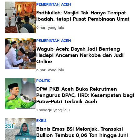
PEMERINTAH ACEH
Fadhlullah: Masjid Tak Hanya Tempat
Ibadah, tetapi Pusat Pembinaan Umat
6 hari yang lalu
PEMERINTAH ACEH
Wagub Aceh: Dayah Jadi Benteng
Hadapi Ancaman Narkoba dan Judi
Online
6 hari yang lalu
POLITIK
DPW PKB Aceh Buka Rekrutmen
Pengurus DPAC, HRD: Kesempatan bagi
Putra-Putri Terbaik Aceh
1 minggu yang lalu
EKBIS
Bisnis Emas BSI Melonjak, Transaksi
Bullion Tembus 8,06 Ton hingga Juni