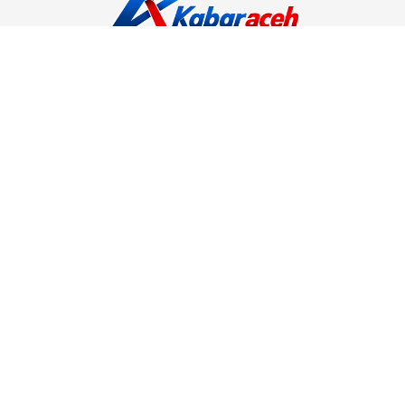
Kabar Aceh adalah situs web Berita, dan hiburan Anda. Kami
memberi Anda berita dan informasi terbaru langsung Aceh.
Contact us:
kabaraceh.id@gmail.com
Redaksi
Siber
Iklan/Advertorial
Kode Etik
Sitemap
Karir
About Us
Copyright © 2019 -
2026, Kabar Aceh. All right reserved