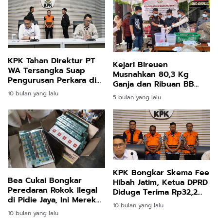
KPK Tahan Direktur PT
Kejari Bireuen
WA Tersangka Suap
Musnahkan 80,3 Kg
Pengurusan Perkara di
Ganja dan Ribuan BB
MA
Sitaan Tindak Pidana
10 bulan yang lalu
5 bulan yang lalu
Umum
KPK Bongkar Skema Fee
Bea Cukai Bongkar
Hibah Jatim, Ketua DPRD
Peredaran Rokok Ilegal
Diduga Terima Rp32,2
di Pidie Jaya, Ini Merek
Miliar!
10 bulan yang lalu
yang Diamankan
10 bulan yang lalu