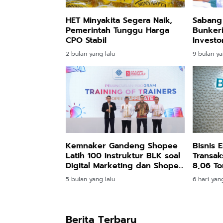
HET Minyakita Segera Naik,
Sabang 
Pemerintah Tunggu Harga
Bunkeri
CPO Stabil
Investo
Emas di
2 bulan yang lalu
9 bulan ya
Nusanta
Kemnaker Gandeng Shopee
Bisnis 
Latih 100 Instruktur BLK soal
Transak
Digital Marketing dan Shopee
8,06 To
Affiliate
5 bulan yang lalu
6 hari yang
Berita Terbaru