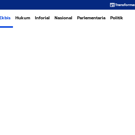
Transformasi PT PEMA Memerluk
Ekbis
Hukum
Inforial
Nasional
Parlementaria
Politik