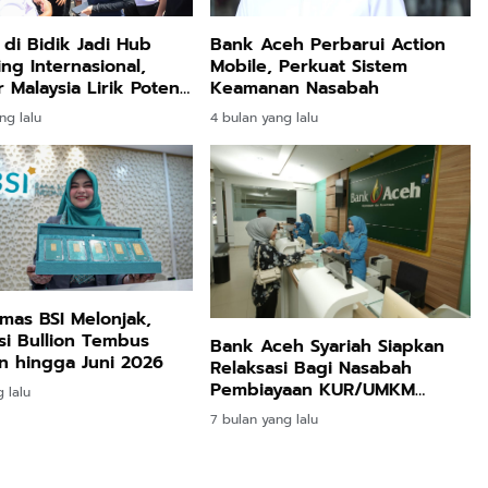
di Bidik Jadi Hub
Bank Aceh Perbarui Action
ng Internasional,
Mobile, Perkuat Sistem
r Malaysia Lirik Potensi
Keamanan Nasabah
 Ujung Barat
ng lalu
4 bulan yang lalu
ra
Emas BSI Melonjak,
si Bullion Tembus
Bank Aceh Syariah Siapkan
n hingga Juni 2026
Relaksasi Bagi Nasabah
Pembiayaan KUR/UMKM
 lalu
Terdampak Bencana
7 bulan yang lalu