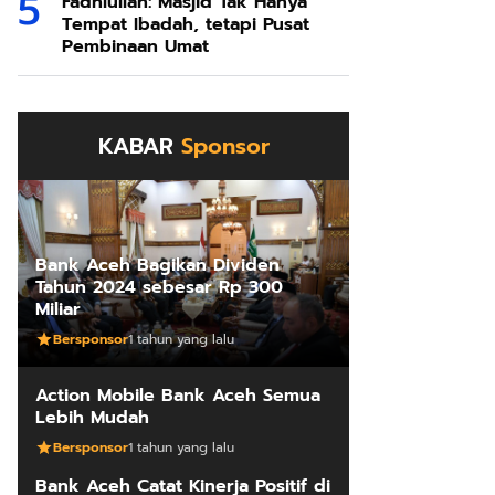
Fadhlullah: Masjid Tak Hanya
Tempat Ibadah, tetapi Pusat
Pembinaan Umat
KABAR
Sponsor
Bank Aceh Bagikan Dividen
Tahun 2024 sebesar Rp 300
Miliar
Bersponsor
1 tahun yang lalu
Action Mobile Bank Aceh Semua
Lebih Mudah
Bersponsor
1 tahun yang lalu
Bank Aceh Catat Kinerja Positif di