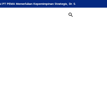
ukan Kepemimpinan Strategis, Dr. Said Mulyadi Dinilai Memenuhi Kriteria