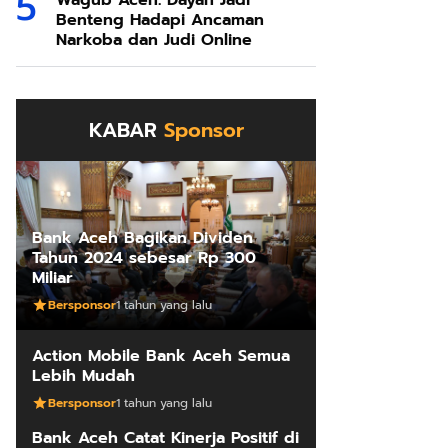
Wagub Aceh: Dayah Jadi
Benteng Hadapi Ancaman
Narkoba dan Judi Online
KABAR
Sponsor
Bank Aceh Bagikan Dividen
Tahun 2024 sebesar Rp 300
Miliar
Bersponsor
1 tahun yang lalu
Action Mobile Bank Aceh Semua
Lebih Mudah
Bersponsor
1 tahun yang lalu
Bank Aceh Catat Kinerja Positif di