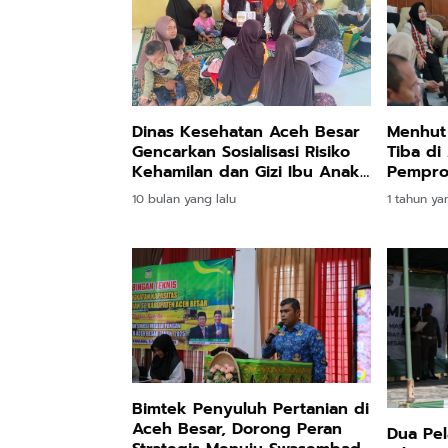
Dinas Kesehatan Aceh Besar
Menhut 
Gencarkan Sosialisasi Risiko
Tiba di
Kehamilan dan Gizi Ibu Anak
Pempro
ke Gampong
Besar
10 bulan yang lalu
1 tahun ya
Bimtek Penyuluh Pertanian di
Aceh Besar, Dorong Peran
Dua Pel