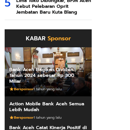
Lima Toko Dibongkar, BPJN Aceh
Kebut Pelebaran Oprit
Jembatan Baru Kuta Blang
KABAR
Sponsor
Bank Aceh Bagikan Dividen
Tahun 2024 sebesar Rp 300
Miliar
Bersponsor
1 tahun yang lalu
Action Mobile Bank Aceh Semua
Lebih Mudah
Bersponsor
1 tahun yang lalu
Bank Aceh Catat Kinerja Positif di