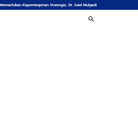
pinan Strategis, Dr. Said Mulyadi Dinilai Memenuhi Kriteria
57.485 Hekt