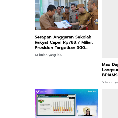
Mau Da
Serapan Anggaran Sekolah
Langsun
Rakyat Capai Rp788,7 Miliar,
BPJAMS
Presiden Targetkan 500
Berturu
Sekolah
5 tahun ya
10 bulan yang lalu
Program 3 Juta Rumah,
Paskibr
Karpet Merah Pemerintah
Indrian
untuk Rakyat Kecil
Sukses 