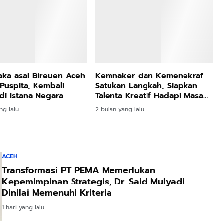
Talenta Kreatif Hadapi Masa
ng lalu
Depan
2 bulan yang lalu
ACEH
Transformasi PT PEMA Memerlukan
Kepemimpinan Strategis, Dr. Said Mulyadi
Dinilai Memenuhi Kriteria
1 hari yang lalu
PEMERINTAH ACEH
57.485 Hektare Sawah Aceh Terdampak
Bencana, Mualem Minta Kementan Percepat
Pemulihan
2 hari yang lalu