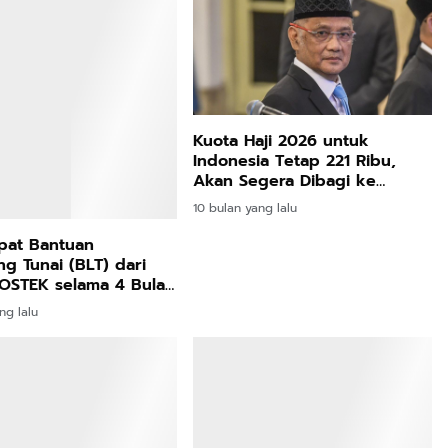
pat Bantuan
Kuota Haji 2026 untuk
g Tunai (BLT) dari
Indonesia Tetap 221 Ribu,
OSTEK selama 4 Bulan
Akan Segera Dibagi ke
t-turut? Ini Caranya
Provinsi
ng lalu
10 bulan yang lalu
aka asal Bireuen Aceh
 Puspita, Kembali
Kemnaker dan Kemenekraf
di Istana Negara
Satukan Langkah, Siapkan