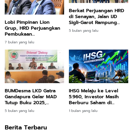
Berkat Perjuangan HRD
di Senayan, Jalan IJD
Lobi Pimpinan Lion
Sigli-Garot Rampung
Grup, HRD Perjuangkan
Dikerjakan
5 bulan yang lalu
Pembukaan
Penerbangan ke
7 bulan yang lalu
Bandara Rembele Setiap
Hari
IHSG Melaju ke Level
BUMDesma LKD Gatra
5.960, Investor Masih
Gandapura Gelar MAD
Berburu Saham di
Tutup Buku 2025,
Tengah Bayang-Bayang
Perkuat Sinergi dan
1 bulan yang lalu
5 bulan yang lalu
Gejolak Global
Peremajaan Pengurus
Berita Terbaru