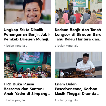
Ungkap Fakta Dibalik
Korban Banjir dan Tanah
Penanganan Banjir, Jubir
Longsor di Bireuen Baru
Pemkab Bireuen Muhajir
Tahu Kalau Huntara dan
Juli: Silahkan Uji melalui
Huntap Hak Mereka
4 bulan yang lalu
5 bulan yang lalu
Class Action
HRD Buka Puasa
Enam Bulan
Bersama dan Santuni
Pascabencana, Korban
Anak Yatim di Simpang
Masih Tinggal Ditenda,
Mamplam
Surya Dharma
5 bulan yang lalu
1 bulan yang lalu
Pertanyakan Keseriusan