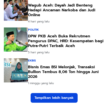
Wagub Aceh: Dayah Jadi Benteng
Hadapi Ancaman Narkoba dan Judi
Online
4 hari yang lalu
POLITIK
DPW PKB Aceh Buka Rekrutmen
Pengurus DPAC, HRD: Kesempatan bagi
Putra-Putri Terbaik Aceh
5 hari yang lalu
EKBIS
Bisnis Emas BSI Melonjak, Transaksi
Bullion Tembus 8,06 Ton hingga Juni
2026
1 minggu yang lalu
Tampilkan lebih banyak