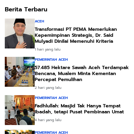
Bupati Bireuen
Berita Terbaru
ACEH
Transformasi PT PEMA Memerlukan
Kepemimpinan Strategis, Dr. Said
Mulyadi Dinilai Memenuhi Kriteria
1 hari yang lalu
PEMERINTAH ACEH
57.485 Hektare Sawah Aceh Terdampak
Bencana, Mualem Minta Kementan
Percepat Pemulihan
2 hari yang lalu
PEMERINTAH ACEH
Fadhlullah: Masjid Tak Hanya Tempat
Ibadah, tetapi Pusat Pembinaan Umat
4 hari yang lalu
PEMERINTAH ACEH