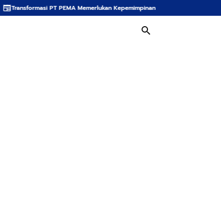
 PT PEMA Memerlukan Kepemimpinan Strategis, Dr. Said Mulyadi Dinilai Memen