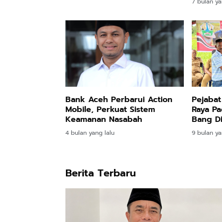
7 bulan ya
Bank Aceh Perbarui Action
Pejabat
Mobile, Perkuat Sistem
Raya Pa
Keamanan Nasabah
Bang D
Atas In
4 bulan yang lalu
9 bulan ya
Berita Terbaru