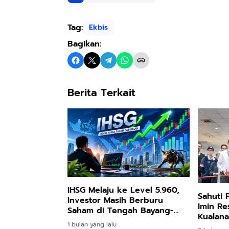
Tag:
Ekbis
Bagikan:
Berita Terkait
IHSG Melaju ke Level 5.960,
Sahuti
Investor Masih Berburu
Imin Re
Saham di Tengah Bayang-
Kualan
Bayang Gejolak Global
1 bulan yang lalu