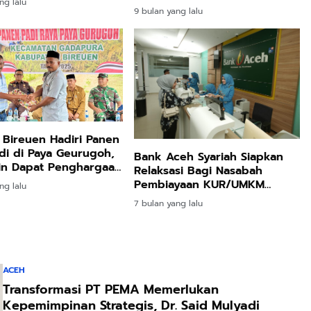
ng lalu
Lulusan Siap Kerja Tahun Ini
9 bulan yang lalu
 Bireuen Hadiri Panen
di di Paya Geurugoh,
Bank Aceh Syariah Siapkan
in Dapat Penghargaan
Relaksasi Bagi Nasabah
ovasi Pompanisasi
Pembiayaan KUR/UMKM
ng lalu
Terdampak Bencana
7 bulan yang lalu
ACEH
Transformasi PT PEMA Memerlukan
Kepemimpinan Strategis, Dr. Said Mulyadi