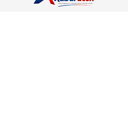
Kabar Aceh adalah situs web Berita, dan hiburan Anda. Kami
memberi Anda berita dan informasi terbaru langsung Aceh.
Contact us:
kabaraceh.id@gmail.com
Redaksi
Siber
Iklan/Advertorial
Kode Etik
Sitemap
Karir
Copyright © 2019 -
2026, Kabar Aceh. All right reserved