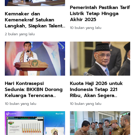
Pemerintah Pastikan Tarif
Listrik Tetap Hingga
Kemnaker dan
Akhir 2025
Kemenekraf Satukan
Langkah, Siapkan Talenta
10 bulan yang lalu
Kreatif Hadapi Masa
2 bulan yang lalu
Depan
Hari Kontrasepsi
Kuota Haji 2026 untuk
Sedunia: BKKBN Dorong
Indonesia Tetap 221
Keluarga Terencana
Ribu, Akan Segera
untuk Indonesia Emas
Dibagi ke Provinsi
10 bulan yang lalu
10 bulan yang lalu
2045