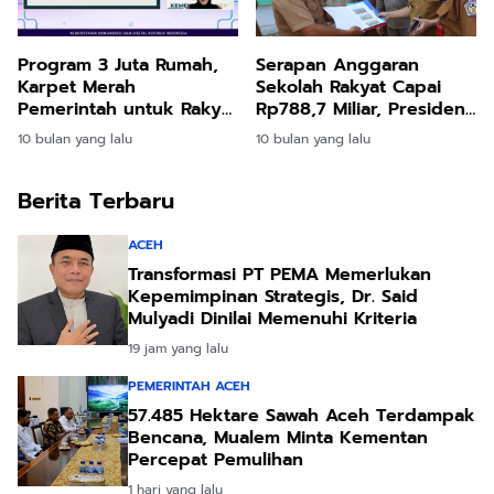
Program 3 Juta Rumah,
Serapan Anggaran
Karpet Merah
Sekolah Rakyat Capai
Pemerintah untuk Rakyat
Rp788,7 Miliar, Presiden
Kecil
Targetkan 500 Sekolah
10 bulan yang lalu
10 bulan yang lalu
Berita Terbaru
ACEH
Transformasi PT PEMA Memerlukan
Kepemimpinan Strategis, Dr. Said
Mulyadi Dinilai Memenuhi Kriteria
19 jam yang lalu
PEMERINTAH ACEH
57.485 Hektare Sawah Aceh Terdampak
Bencana, Mualem Minta Kementan
Percepat Pemulihan
1 hari yang lalu