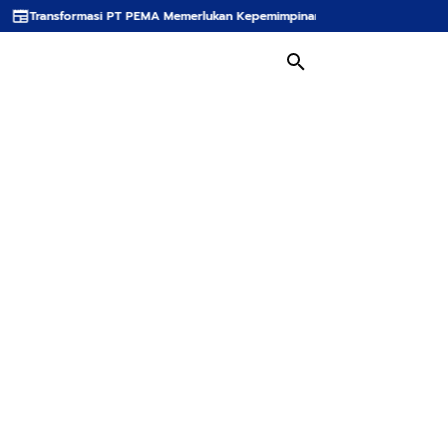
PT PEMA Memerlukan Kepemimpinan Strategis, Dr. Said Mulyadi Dinilai Memenu