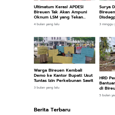
Ultimatum Keras! APDESI
Surya D
Bireuen Tak Akan Ampuni
Bireuen
Oknum LSM yang Tekan
Disdagp
Keuchiek!
Integri
4 bulan yang lalu
3 minggu y
Warga Bireuen Kembali
Demo ke Kantor Bupati: Usut
HRD Pe
Tuntas Izin Perkebunan Sawit
Bantuan
di Bire
3 bulan yang lalu
Disala
5 bulan ya
Berita Terbaru