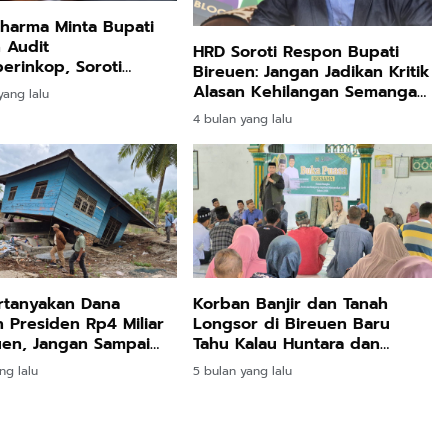
harma Minta Bupati
 Audit
HRD Soroti Respon Bupati
erinkop, Soroti
Bireuen: Jangan Jadikan Kritik
tas PAD
Alasan Kehilangan Semangat
ang lalu
Bantu Korban Banjir
4 bulan yang lalu
rtanyakan Dana
Korban Banjir dan Tanah
 Presiden Rp4 Miliar
Longsor di Bireuen Baru
uen, Jangan Sampai
Tahu Kalau Huntara dan
hgunakan
Huntap Hak Mereka
ng lalu
5 bulan yang lalu