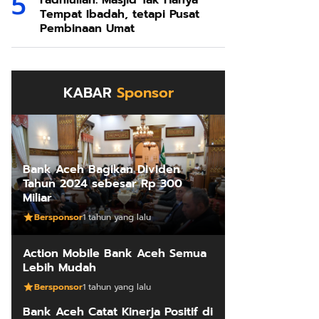
Fadhlullah: Masjid Tak Hanya
Tempat Ibadah, tetapi Pusat
Pembinaan Umat
KABAR
Sponsor
Bank Aceh Bagikan Dividen
Tahun 2024 sebesar Rp 300
Miliar
Bersponsor
1 tahun yang lalu
Action Mobile Bank Aceh Semua
Lebih Mudah
Bersponsor
1 tahun yang lalu
Bank Aceh Catat Kinerja Positif di