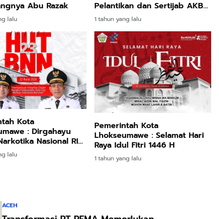
angnya Abu Razak
Pelantikan dan Sertijab AKBP
Dr. Ahzan, S.H., S.I.K., M.S.M.,
ng lalu
1 tahun yang lalu
M.H
tah Kota
Pemerintah Kota
umawe : Dirgahayu
Lhokseumawe : Selamat Hari
arkotika Nasional RI
Raya Idul Fitri 1446 H
-23!
ng lalu
1 tahun yang lalu
ACEH