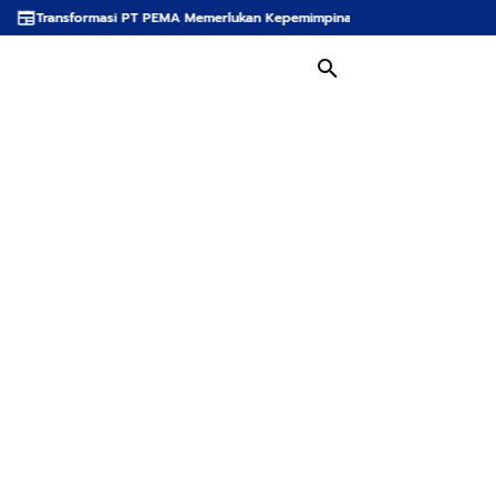
i PT PEMA Memerlukan Kepemimpinan Strategis, Dr. Said Mulyadi Dinilai Meme