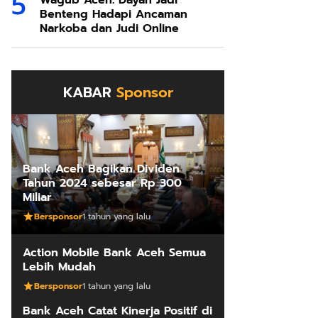
Wagub Aceh: Dayah Jadi
Benteng Hadapi Ancaman
Narkoba dan Judi Online
KABAR
Sponsor
Bank Aceh Bagikan Dividen
Tahun 2024 sebesar Rp 300
Miliar
Bersponsor
1 tahun yang lalu
Action Mobile Bank Aceh Semua
Lebih Mudah
Bersponsor
1 tahun yang lalu
Bank Aceh Catat Kinerja Positif di