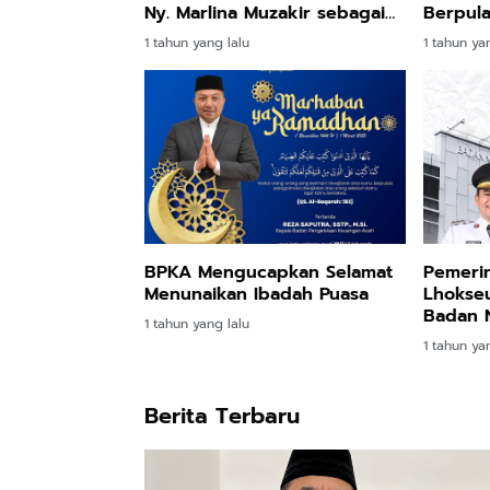
Ny. Marlina Muzakir sebagai
Berpul
Ketua Dekranas Aceh
1 tahun yang lalu
1 tahun ya
BPKA Mengucapkan Selamat
Pemerin
Menunaikan Ibadah Puasa
Lhokse
Badan N
1 tahun yang lalu
yang ke
1 tahun ya
Berita Terbaru