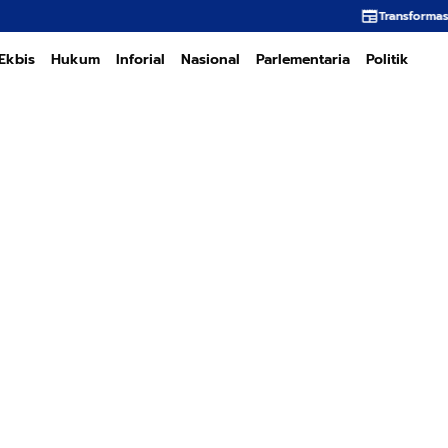
Transformasi PT PEMA Memer
Ekbis
Hukum
Inforial
Nasional
Parlementaria
Politik