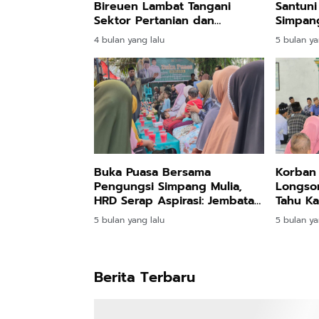
Santuni
Bireuen Lambat Tangani
Simpa
Sektor Pertanian dan
Perikanan
5 bulan ya
4 bulan yang lalu
Buka Puasa Bersama
Korban 
Pengungsi Simpang Mulia,
Longsor
HRD Serap Aspirasi: Jembatan
Tahu Ka
Gantung dan Jalan Jadi
Huntap
5 bulan yang lalu
5 bulan ya
Prioritas
Berita Terbaru