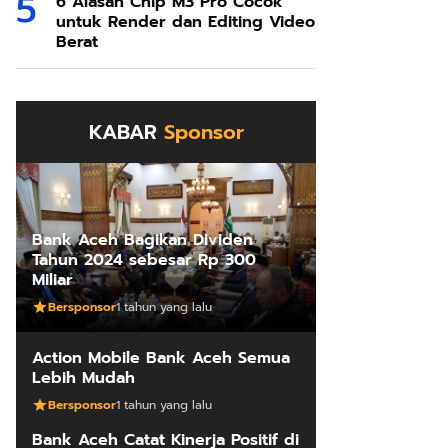
6 Alasan Chip M3 Pro Cocok
untuk Render dan Editing Video
Berat
KABAR
Sponsor
Bank Aceh Bagikan Dividen
Tahun 2024 sebesar Rp 300
Miliar
Bersponsor
1 tahun yang lalu
Action Mobile Bank Aceh Semua
Lebih Mudah
Bersponsor
1 tahun yang lalu
Bank Aceh Catat Kinerja Positif di