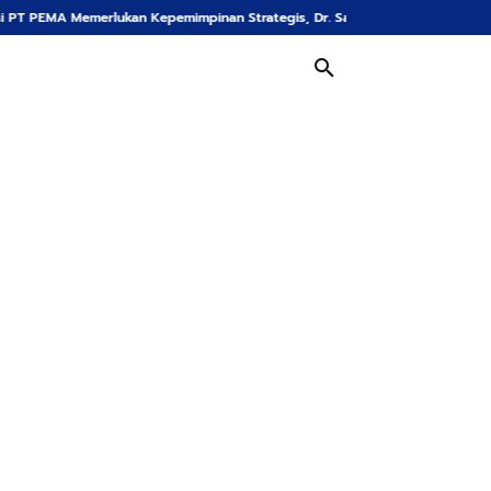
lukan Kepemimpinan Strategis, Dr. Said Mulyadi Dinilai Memenuhi Kriteria