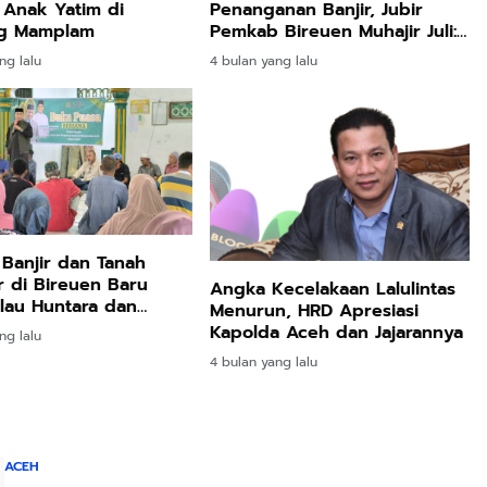
 Anak Yatim di
Penanganan Banjir, Jubir
ng Mamplam
Pemkab Bireuen Muhajir Juli:
Silahkan Uji melalui Class
ng lalu
4 bulan yang lalu
Action
Banjir dan Tanah
 di Bireuen Baru
Angka Kecelakaan Lalulintas
lau Huntara dan
Menurun, HRD Apresiasi
 Hak Mereka
Kapolda Aceh dan Jajarannya
ng lalu
4 bulan yang lalu
ACEH