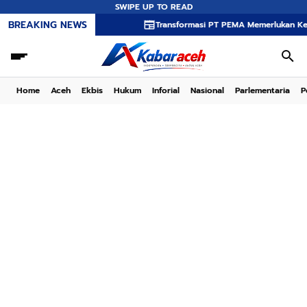
SWIPE UP TO READ
BREAKING NEWS
Transformasi PT PEMA Memerlukan Kepemimpinan 
Home
Aceh
Ekbis
Hukum
Inforial
Nasional
Parlementaria
P