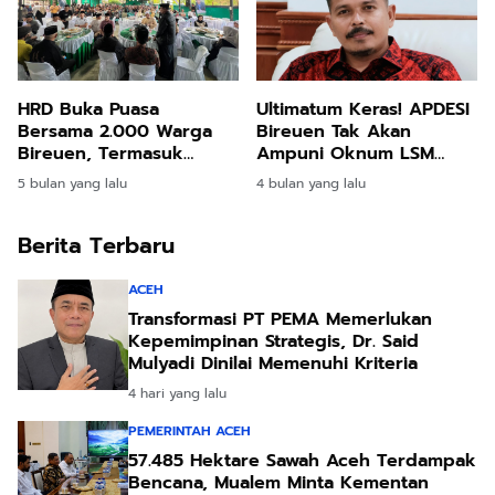
HRD Buka Puasa
Ultimatum Keras! APDESI
Bersama 2.000 Warga
Bireuen Tak Akan
Bireuen, Termasuk
Ampuni Oknum LSM
Pengungsi Banjir dan
yang Tekan Keuchiek!
5 bulan yang lalu
4 bulan yang lalu
Longsor
Berita Terbaru
ACEH
Transformasi PT PEMA Memerlukan
Kepemimpinan Strategis, Dr. Said
Mulyadi Dinilai Memenuhi Kriteria
4 hari yang lalu
PEMERINTAH ACEH
57.485 Hektare Sawah Aceh Terdampak
Bencana, Mualem Minta Kementan