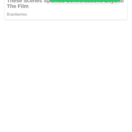
Kabar Aceh adalah situs web Berita, dan hiburan Anda. Kami
memberi Anda berita dan informasi terbaru langsung Aceh.
Contact us:
kabaracehsukses@gmail.com
Redaksi
Siber
Iklan/Advertorial
Kode Etik
Sitemap
Karir
About Us