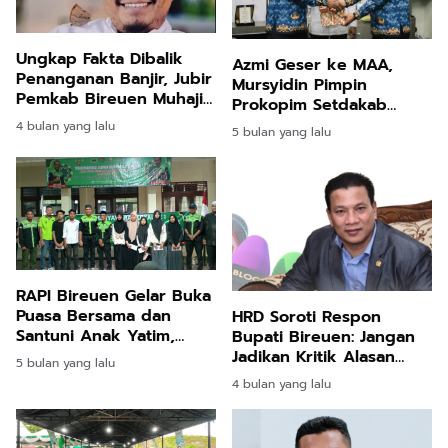
Ungkap Fakta Dibalik
Azmi Geser ke MAA,
Penanganan Banjir, Jubir
Mursyidin Pimpin
Pemkab Bireuen Muhajir
Prokopim Setdakab
Juli: Silahkan Uji melalui
Bireuen
4 bulan yang lalu
5 bulan yang lalu
Class Action
RAPI Bireuen Gelar Buka
Puasa Bersama dan
HRD Soroti Respon
Santuni Anak Yatim,
Bupati Bireuen: Jangan
Pengurus Lokal
Jadikan Kritik Alasan
5 bulan yang lalu
Jeunieb–Pandrah
Kehilangan Semangat
4 bulan yang lalu
Dikukuhkan
Bantu Korban Banjir