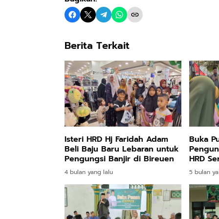
Berita Terkait
Isteri HRD Hj Faridah Adam
Buka P
Beli Baju Baru Lebaran untuk
Pengung
Pengungsi Banjir di Bireuen
HRD Ser
Gantung
4 bulan yang lalu
5 bulan ya
Priorita