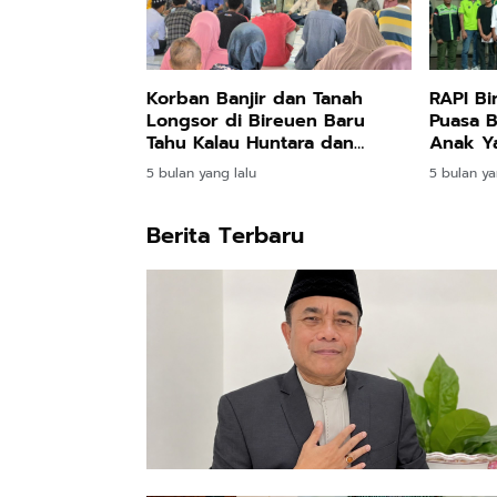
Korban Banjir dan Tanah
RAPI Bi
Longsor di Bireuen Baru
Puasa B
Tahu Kalau Huntara dan
Anak Ya
Huntap Hak Mereka
Jeunie
5 bulan yang lalu
5 bulan ya
Berita Terbaru