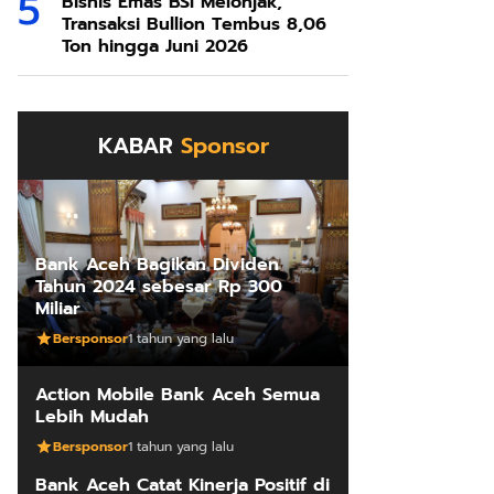
Bisnis Emas BSI Melonjak,
Transaksi Bullion Tembus 8,06
Ton hingga Juni 2026
KABAR
Sponsor
Bank Aceh Bagikan Dividen
Tahun 2024 sebesar Rp 300
Miliar
Bersponsor
1 tahun yang lalu
Action Mobile Bank Aceh Semua
Lebih Mudah
Bersponsor
1 tahun yang lalu
Bank Aceh Catat Kinerja Positif di