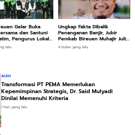
reuen Gelar Buka
Ungkap Fakta Dibalik
ersama dan Santuni
Penanganan Banjir, Jubir
tim, Pengurus Lokal
Pemkab Bireuen Muhajir Juli:
b–Pandrah Dikukuhkan
Silahkan Uji melalui Class
ng lalu
4 bulan yang lalu
Action
ACEH
Transformasi PT PEMA Memerlukan
Kepemimpinan Strategis, Dr. Said Mulyadi
Dinilai Memenuhi Kriteria
1 hari yang lalu