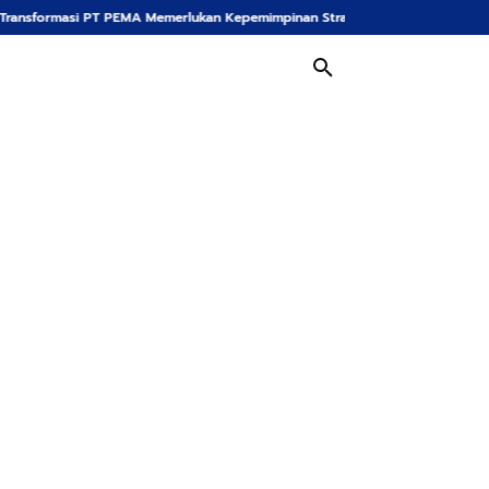
A Memerlukan Kepemimpinan Strategis, Dr. Said Mulyadi Dinilai Memenuhi Kri