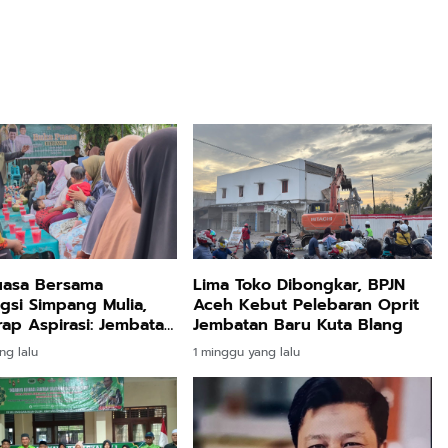
uasa Bersama
Lima Toko Dibongkar, BPJN
si Simpang Mulia,
Aceh Kebut Pelebaran Oprit
ap Aspirasi: Jembatan
Jembatan Baru Kuta Blang
 dan Jalan Jadi
ng lalu
1 minggu yang lalu
s