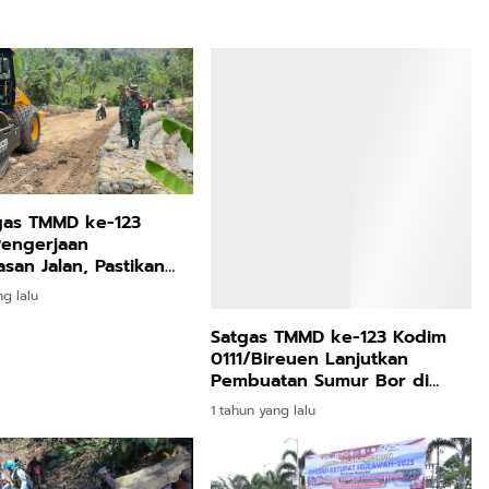
gas TMMD ke-123
Pengerjaan
san Jalan, Pastikan
 Berjalan Lancar
ng lalu
Satgas TMMD ke-123 Kodim
0111/Bireuen Lanjutkan
Pembuatan Sumur Bor di
Desa Cot Ketapang
1 tahun yang lalu