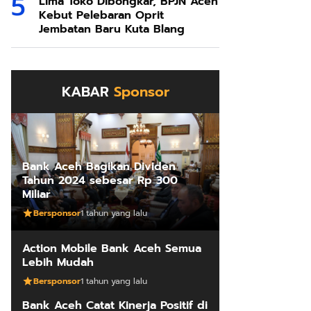
Lima Toko Dibongkar, BPJN Aceh
Kebut Pelebaran Oprit
Jembatan Baru Kuta Blang
KABAR
Sponsor
Bank Aceh Bagikan Dividen
Tahun 2024 sebesar Rp 300
Miliar
Bersponsor
1 tahun yang lalu
Action Mobile Bank Aceh Semua
Lebih Mudah
Bersponsor
1 tahun yang lalu
Bank Aceh Catat Kinerja Positif di