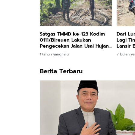
Satgas TMMD ke-123 Kodim
Dari L
0111/Bireuen Lakukan
Lagi Tim
Pengecekan Jalan Usai Hujan
Lansir
Deras
Untuk 
1 tahun yang lalu
7 bulan ya
Berita Terbaru