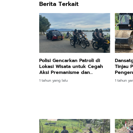
Berita Terkait
Polisi Gencarkan Patroli di
Dansat
Lokasi Wisata untuk Cegah
Tinjau 
Aksi Premanisme dan
Pengera
Gangguan Kamtibmas
Progres
1 tahun yang lalu
1 tahun ya