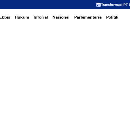
Transformasi PT PEMA Memerlukan K
Ekbis
Hukum
Inforial
Nasional
Parlementaria
Politik