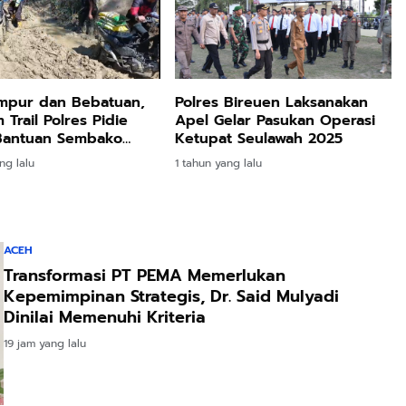
Polres Bireuen Laksanakan
umpur dan Bebatuan,
Apel Gelar Pasukan Operasi
 Trail Polres Pidie
Ketupat Seulawah 2025
 Bantuan Sembako
Warga Rusep Antara
1 tahun yang lalu
ng lalu
ACEH
Transformasi PT PEMA Memerlukan
Kepemimpinan Strategis, Dr. Said Mulyadi
Dinilai Memenuhi Kriteria
19 jam yang lalu