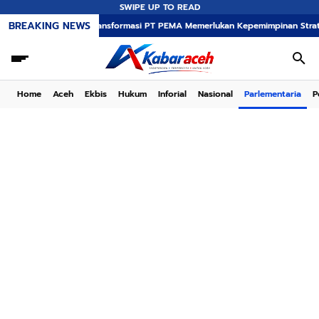
SWIPE UP TO READ
BREAKING NEWS
Transformasi PT PEMA Memerlukan Kepemimpinan Strategis, Dr. Said
Home
Aceh
Ekbis
Hukum
Inforial
Nasional
Parlementaria
P