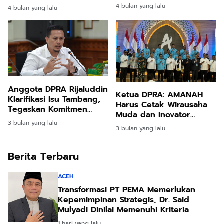
Pascabencana
Diperlukan
4 bulan yang lalu
4 bulan yang lalu
Anggota DPRA Rijaluddin
Ketua DPRA: AMANAH
Klarifikasi Isu Tambang,
Harus Cetak Wirausaha
Tegaskan Komitmen
Muda dan Inovator
pada Program JKA
3 bulan yang lalu
Digital Aceh
3 bulan yang lalu
Berita Terbaru
ACEH
Transformasi PT PEMA Memerlukan
Kepemimpinan Strategis, Dr. Said
Mulyadi Dinilai Memenuhi Kriteria
1 hari yang lalu