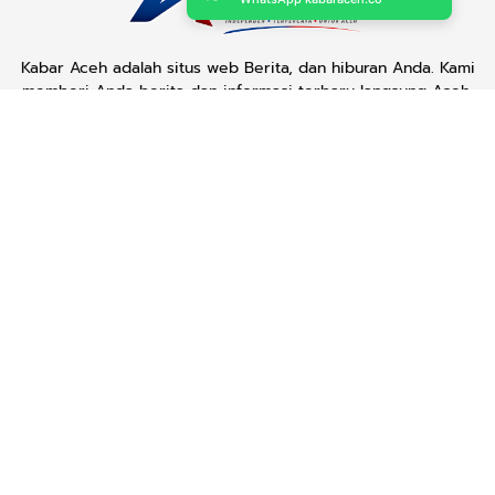
Kabar Aceh adalah situs web Berita, dan hiburan Anda. Kami
memberi Anda berita dan informasi terbaru langsung Aceh.
Contact us:
kabaraceh.id@gmail.com
Redaksi
Siber
Iklan/Advertorial
Kode Etik
Sitemap
Karir
Copyright © 2019 -
2026, Kabar Aceh. All right reserved