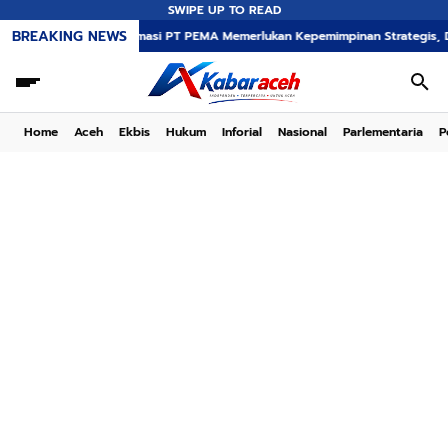
SWIPE UP TO READ
BREAKING NEWS
Transformasi PT PEMA Memerlukan Kepemimpinan Strategis, Dr. Said Mulyad
Home
Aceh
Ekbis
Hukum
Inforial
Nasional
Parlementaria
P