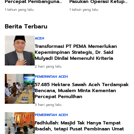
Percepat Pembangunan
Pasukan Operasi Ketupat
TMMD ke-123
Seulawah 2025
1 tahun yang lalu
1 tahun yang lalu
Berita Terbaru
ACEH
Transformasi PT PEMA Memerlukan
Kepemimpinan Strategis, Dr. Said
Mulyadi Dinilai Memenuhi Kriteria
2 hari yang lalu
PEMERINTAH ACEH
57.485 Hektare Sawah Aceh Terdampak
Bencana, Mualem Minta Kementan
Percepat Pemulihan
3 hari yang lalu
PEMERINTAH ACEH
Fadhlullah: Masjid Tak Hanya Tempat
Ibadah, tetapi Pusat Pembinaan Umat