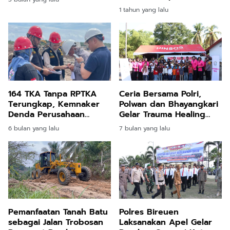
1 tahun yang lalu
164 TKA Tanpa RPTKA
Ceria Bersama Polri,
Terungkap, Kemnaker
Polwan dan Bhayangkari
Denda Perusahaan
Gelar Trauma Healing
Rp2,17 Miliar
Anak Terdampak Banjir
6 bulan yang lalu
7 bulan yang lalu
Pemanfaatan Tanah Batu
Polres Bireuen
sebagai Jalan Trobosan
Laksanakan Apel Gelar