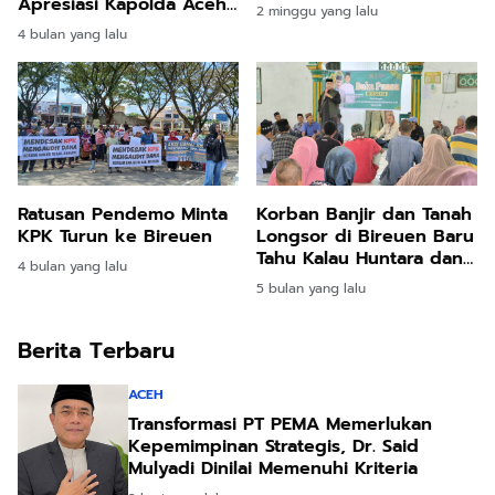
Integritas PAD
Apresiasi Kapolda Aceh
2 minggu yang lalu
dan Jajarannya
4 bulan yang lalu
Ratusan Pendemo Minta
Korban Banjir dan Tanah
KPK Turun ke Bireuen
Longsor di Bireuen Baru
Tahu Kalau Huntara dan
4 bulan yang lalu
Huntap Hak Mereka
5 bulan yang lalu
Berita Terbaru
ACEH
Transformasi PT PEMA Memerlukan
Kepemimpinan Strategis, Dr. Said
Mulyadi Dinilai Memenuhi Kriteria