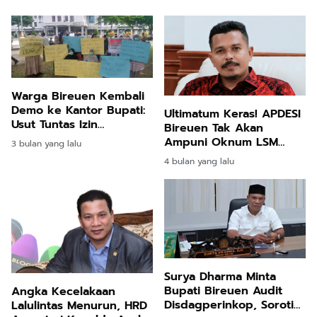
Warga Bireuen Kembali
Demo ke Kantor Bupati:
Ultimatum Keras! APDESI
Usut Tuntas Izin
Bireuen Tak Akan
Perkebunan Sawit
Ampuni Oknum LSM
3 bulan yang lalu
yang Tekan Keuchiek!
4 bulan yang lalu
Surya Dharma Minta
Bupati Bireuen Audit
Angka Kecelakaan
Disdagperinkop, Soroti
Lalulintas Menurun, HRD