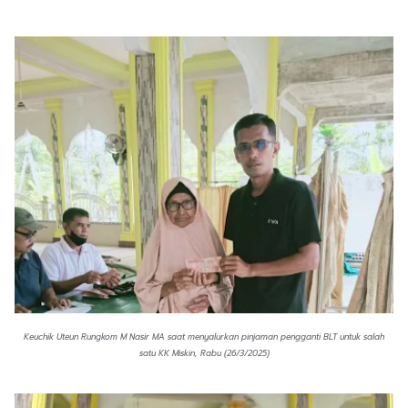
Keuchik Uteun Rungkom M Nasir MA saat menyalurkan pinjaman pengganti BLT untuk salah
satu KK Miskin, Rabu (26/3/2025)