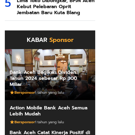
Lima Toko Dibongkar, BPJN Aceh
Kebut Pelebaran Oprit
Jembatan Baru Kuta Blang
KABAR
Sponsor
Bank Aceh Bagikan Dividen
Tahun 2024 sebesar Rp 300
Miliar
Bersponsor
1 tahun yang lalu
Action Mobile Bank Aceh Semua
Lebih Mudah
Bersponsor
1 tahun yang lalu
Bank Aceh Catat Kinerja Positif di