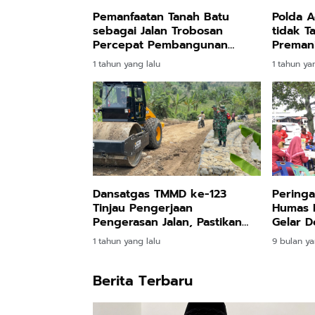
Pemanfaatan Tanah Batu
Polda A
sebagai Jalan Trobosan
tidak T
Percepat Pembangunan
Preman
TMMD ke-123
1 tahun yang lalu
1 tahun ya
Dansatgas TMMD ke-123
Peringa
Tinjau Pengerjaan
Humas P
Pengerasan Jalan, Pastikan
Gelar 
Progres Berjalan Lancar
1 tahun yang lalu
9 bulan ya
Berita Terbaru