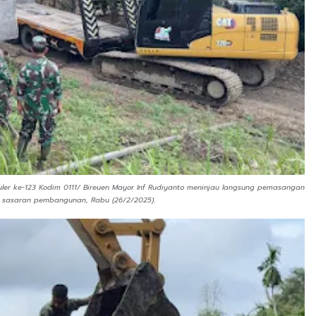
r ke-123 Kodim 0111/ Bireuen Mayor Inf Rudiyanto meninjau langsung pemasangan
.
si sasaran pembangunan, Rabu (26/2/2025)