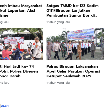
ceh Imbau Masyarakat
Satgas TMMD ke-123 Kodim
akut Laporkan Aksi
0111/Bireuen Lanjutkan
isme
Pembuatan Sumur Bor di
Desa Cot Ketapang
ng lalu
1 tahun yang lalu
ti Hari Jadi ke- 74
Polres Bireuen Laksanakan
olri, Polres Bireuen
Apel Gelar Pasukan Operasi
Donor Darah
Ketupat Seulawah 2025
ng lalu
1 tahun yang lalu
ACEH