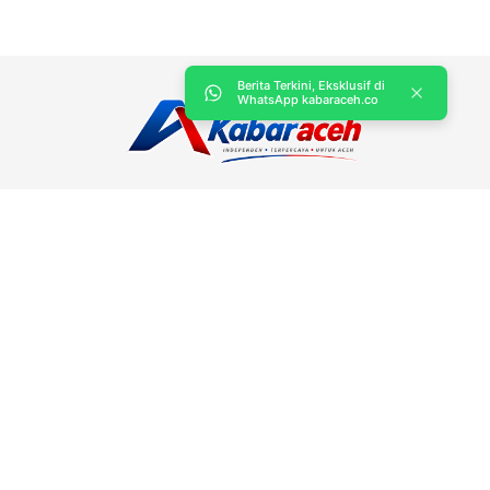
Berita Terkini, Eksklusif di
WhatsApp kabaraceh.co
Kabar Aceh adalah situs web Berita, dan hiburan Anda. Kami
memberi Anda berita dan informasi terbaru langsung Aceh.
Contact us:
kabaraceh.id@gmail.com
Redaksi
Siber
Iklan/Advertorial
Kode Etik
Sitemap
Karir
Copyright © 2019 -
2026, Kabar Aceh. All right reserved