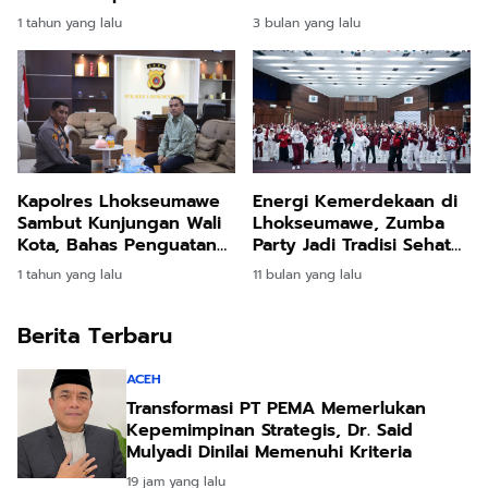
Kota
1 tahun yang lalu
3 bulan yang lalu
Kapolres Lhokseumawe
Energi Kemerdekaan di
Sambut Kunjungan Wali
Lhokseumawe, Zumba
Kota, Bahas Penguatan
Party Jadi Tradisi Sehat
Sinergi untuk Keamanan
Tahunan
1 tahun yang lalu
11 bulan yang lalu
Kota
Berita Terbaru
ACEH
Transformasi PT PEMA Memerlukan
Kepemimpinan Strategis, Dr. Said
Mulyadi Dinilai Memenuhi Kriteria
19 jam yang lalu