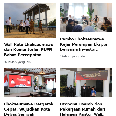
Pemko Lhokseumawe
Kejar Persiapan Ekspor
Wali Kota Lhokseumawe
bersama Investor
dan Kementerian PUPR
Malaysia
Bahas Percepatan
1 tahun yang lalu
Pembangunan SPAM
10 bulan yang lalu
Lhokseumawe Bergerak
Otonomi Daerah dan
Cepat, Wujudkan Kota
Pekerjaan Rumah dari
Bebas Sampah
Halaman Kantor Wali