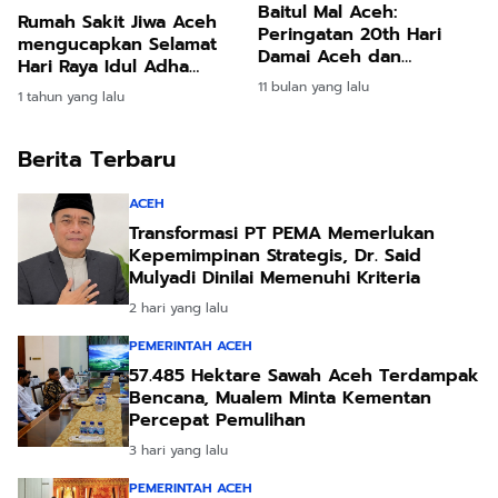
Baitul Mal Aceh:
Rumah Sakit Jiwa Aceh
Peringatan 20th Hari
mengucapkan Selamat
Damai Aceh dan
Hari Raya Idul Adha
Semangat Berzakat
1446H
11 bulan yang lalu
1 tahun yang lalu
Berita Terbaru
ACEH
Transformasi PT PEMA Memerlukan
Kepemimpinan Strategis, Dr. Said
Mulyadi Dinilai Memenuhi Kriteria
2 hari yang lalu
PEMERINTAH ACEH
57.485 Hektare Sawah Aceh Terdampak
Bencana, Mualem Minta Kementan
Percepat Pemulihan
3 hari yang lalu
PEMERINTAH ACEH