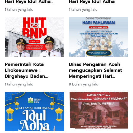
Hari Raya Idul Adha
Hari Raya Idul Adha
1446H
1 tahun yang lalu
1 tahun yang lalu
Pemerintah Kota
Dinas Pengairan Aceh
Lhokseumawe :
mengucapkan Selamat
Dirgahayu Badan
Memperingati Hari
Narkotika Nasional RI
Pahlawan
1 tahun yang lalu
9 bulan yang lalu
yang ke-23!