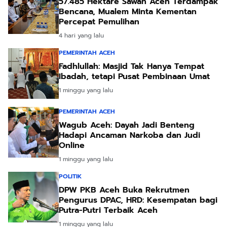
57.485 Hektare Sawah Aceh Terdampak
Bencana, Mualem Minta Kementan
Percepat Pemulihan
4 hari yang lalu
PEMERINTAH ACEH
Fadhlullah: Masjid Tak Hanya Tempat
Ibadah, tetapi Pusat Pembinaan Umat
1 minggu yang lalu
PEMERINTAH ACEH
Wagub Aceh: Dayah Jadi Benteng
Hadapi Ancaman Narkoba dan Judi
Online
1 minggu yang lalu
POLITIK
DPW PKB Aceh Buka Rekrutmen
Pengurus DPAC, HRD: Kesempatan bagi
Putra-Putri Terbaik Aceh
1 minggu yang lalu