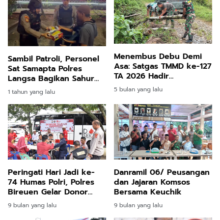
Menembus Debu Demi
Sambil Patroli, Personel
Asa: Satgas TMMD ke-127
Sat Samapta Polres
TA 2026 Hadir
Langsa Bagikan Sahur
Menghidupkan Akses
Gratis kepada
5 bulan yang lalu
1 tahun yang lalu
dan Harapan di Jeumpa
Masyarakat
Sikureng
Peringati Hari Jadi ke-
Danramil 06/ Peusangan
74 Humas Polri, Polres
dan Jajaran Komsos
Bireuen Gelar Donor
Bersama Keuchik
Darah
9 bulan yang lalu
9 bulan yang lalu