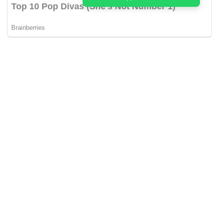
Kabar Aceh adalah situs web Berita, dan hiburan Anda. Kami
memberi Anda berita dan informasi terbaru langsung Aceh.
Contact us:
kabaraceh.id@gmail.com
Redaksi
Siber
Iklan/Advertorial
Kode Etik
Sitemap
Karir
About Us