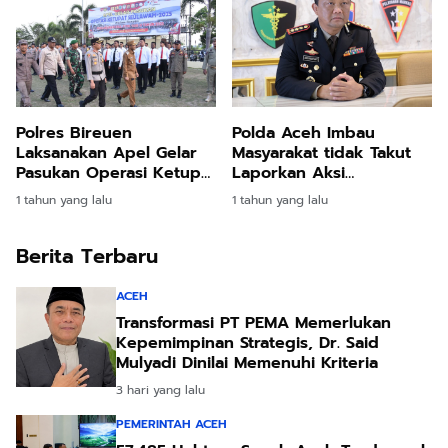
Polres Bireuen
Polda Aceh Imbau
Laksanakan Apel Gelar
Masyarakat tidak Takut
Pasukan Operasi Ketupat
Laporkan Aksi
Seulawah 2025
Premanisme
1 tahun yang lalu
1 tahun yang lalu
Berita Terbaru
ACEH
Transformasi PT PEMA Memerlukan
Kepemimpinan Strategis, Dr. Said
Mulyadi Dinilai Memenuhi Kriteria
3 hari yang lalu
PEMERINTAH ACEH