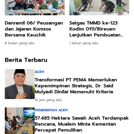
Danramil 06/ Peusangan
Satgas TMMD ke-123
dan Jajaran Komsos
Kodim 0111/Bireuen
Bersama Keuchik
Lanjutkan Pembuatan
Sumur Bor di Desa Cot
8 bulan yang lalu
1 tahun yang lalu
Ketapang
Berita Terbaru
ACEH
Transformasi PT PEMA Memerlukan
Kepemimpinan Strategis, Dr. Said
Mulyadi Dinilai Memenuhi Kriteria
14 jam yang lalu
PEMERINTAH ACEH
57.485 Hektare Sawah Aceh Terdampak
Bencana, Mualem Minta Kementan
Percepat Pemulihan