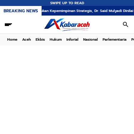
SWIPE UP TO READ
BREAKING NEWS
A Memerlukan Kepemimpinan Strategis, Dr. Said Mulyadi Dinilai Memenuhi Kri
Home
Aceh
Ekbis
Hukum
Inforial
Nasional
Parlementaria
P