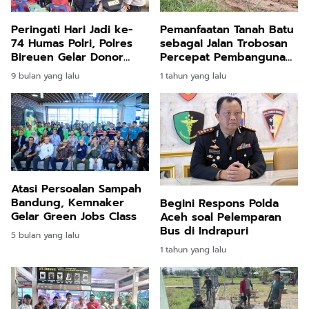
Peringati Hari Jadi ke-
Pemanfaatan Tanah Batu
74 Humas Polri, Polres
sebagai Jalan Trobosan
Bireuen Gelar Donor
Percepat Pembangunan
Darah
TMMD ke-123
9 bulan yang lalu
1 tahun yang lalu
Atasi Persoalan Sampah
Bandung, Kemnaker
Begini Respons Polda
Gelar Green Jobs Class
Aceh soal Pelemparan
Bus di Indrapuri
5 bulan yang lalu
1 tahun yang lalu