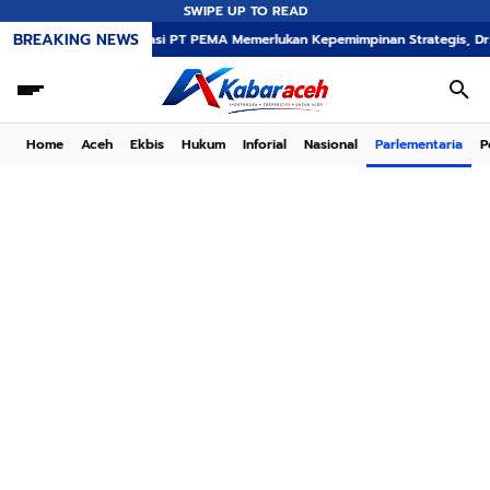
SWIPE UP TO READ
BREAKING NEWS
Transformasi PT PEMA Memerlukan Kepemimpinan Strategis, Dr. Said Mulyad
Home
Aceh
Ekbis
Hukum
Inforial
Nasional
Parlementaria
P