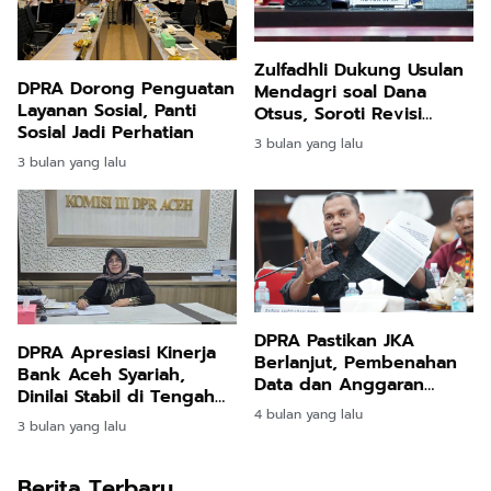
Zulfadhli Dukung Usulan
DPRA Dorong Penguatan
Mendagri soal Dana
Layanan Sosial, Panti
Otsus, Soroti Revisi
Sosial Jadi Perhatian
UUPA
3 bulan yang lalu
3 bulan yang lalu
DPRA Pastikan JKA
DPRA Apresiasi Kinerja
Berlanjut, Pembenahan
Bank Aceh Syariah,
Data dan Anggaran
Dinilai Stabil di Tengah
Diperlukan
4 bulan yang lalu
Pemulihan Pascabencana
3 bulan yang lalu
Berita Terbaru