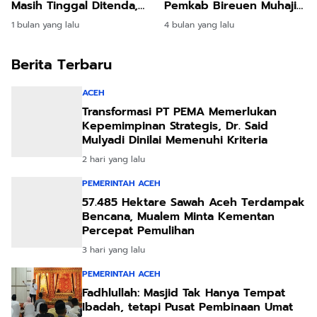
Masih Tinggal Ditenda,
Pemkab Bireuen Muhajir
Surya Dharma
Juli: Silahkan Uji melalui
1 bulan yang lalu
4 bulan yang lalu
Pertanyakan Keseriusan
Class Action
Bupati Bireuen
Berita Terbaru
ACEH
Transformasi PT PEMA Memerlukan
Kepemimpinan Strategis, Dr. Said
Mulyadi Dinilai Memenuhi Kriteria
2 hari yang lalu
PEMERINTAH ACEH
57.485 Hektare Sawah Aceh Terdampak
Bencana, Mualem Minta Kementan
Percepat Pemulihan
3 hari yang lalu
PEMERINTAH ACEH
Fadhlullah: Masjid Tak Hanya Tempat
Ibadah, tetapi Pusat Pembinaan Umat