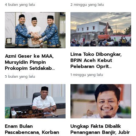
Integritas PAD
Perikanan
2 minggu yang lalu
4 bulan yang lalu
Lima Toko Dibongkar,
Azmi Geser ke MAA,
BPJN Aceh Kebut
Mursyidin Pimpin
Pelebaran Oprit
Prokopim Setdakab
Jembatan Baru Kuta
Bireuen
1 minggu yang lalu
5 bulan yang lalu
Blang
Enam Bulan
Ungkap Fakta Dibalik
Pascabencana, Korban
Penanganan Banjir, Jubir