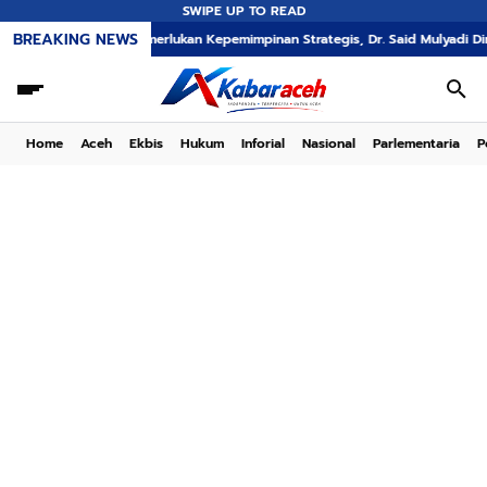
SWIPE UP TO READ
BREAKING NEWS
PT PEMA Memerlukan Kepemimpinan Strategis, Dr. Said Mulyadi Dinilai Memenu
Home
Aceh
Ekbis
Hukum
Inforial
Nasional
Parlementaria
P