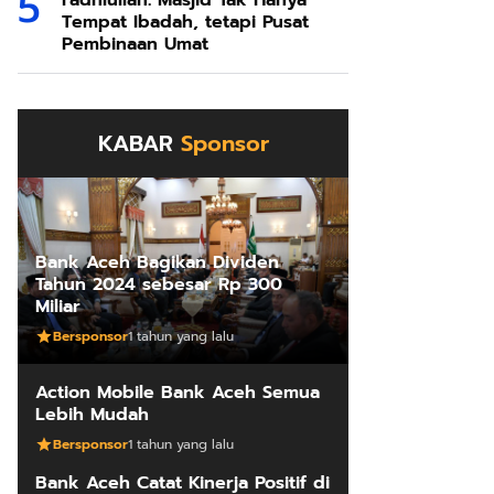
Fadhlullah: Masjid Tak Hanya
Tempat Ibadah, tetapi Pusat
Pembinaan Umat
KABAR
Sponsor
Bank Aceh Bagikan Dividen
Tahun 2024 sebesar Rp 300
Miliar
Bersponsor
1 tahun yang lalu
Action Mobile Bank Aceh Semua
Lebih Mudah
Bersponsor
1 tahun yang lalu
Bank Aceh Catat Kinerja Positif di