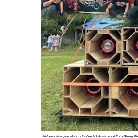
Kolases: Masykur Muhandis Ceo MS Audio asal Kuta Blang Bir