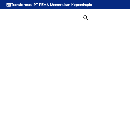
T PEMA Memerlukan Kepemimpinan Strategis, Dr. Said Mulyadi Dinilai Memenu