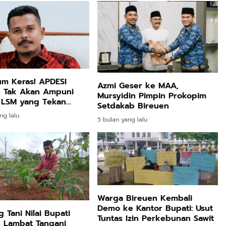
um Keras! APDESI
Azmi Geser ke MAA,
n Tak Akan Ampuni
Mursyidin Pimpin Prokopim
LSM yang Tekan
Setdakab Bireuen
k!
ng lalu
5 bulan yang lalu
Warga Bireuen Kembali
Demo ke Kantor Bupati: Usut
 Tani Nilai Bupati
Tuntas Izin Perkebunan Sawit
 Lambat Tangani