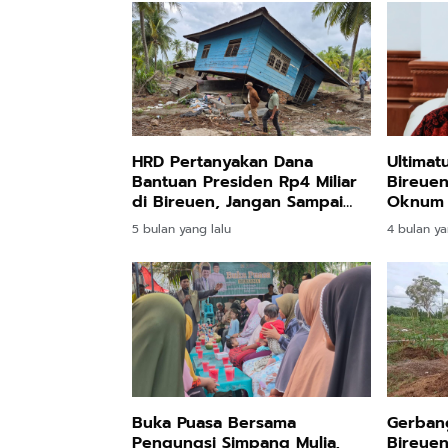
HRD Pertanyakan Dana
Ultimat
Bantuan Presiden Rp4 Miliar
Bireue
di Bireuen, Jangan Sampai
Oknum 
Disalahgunakan
Keuchie
5 bulan yang lalu
4 bulan ya
Buka Puasa Bersama
Gerbang
Pengungsi Simpang Mulia,
Bireuen