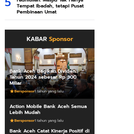
Fadhlullah: Masjid Tak Hanya
Tempat Ibadah, tetapi Pusat
Pembinaan Umat
KABAR
Sponsor
Bank Aceh Bagikan Dividen
Tahun 2024 sebesar Rp 300
Miliar
Bersponsor
1 tahun yang lalu
Action Mobile Bank Aceh Semua
Lebih Mudah
Bersponsor
1 tahun yang lalu
Bank Aceh Catat Kinerja Positif di