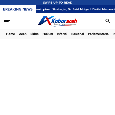
SWIPE UP TO READ
BREAKING NEWS
rlukan Kepemimpinan Strategis, Dr. Said Mulyadi Dinilai Memenuhi Kriteria
Home
Aceh
Ekbis
Hukum
Inforial
Nasional
Parlementaria
P