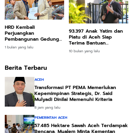
HRD Kembali
93.397 Anak Yatim dan
Perjuangkan
Piatu di Aceh Siap
Pembangunan Gedung
Terima Bantuan
Fakultas Kedokteran
1 bulan yang lalu
Pendidikan dari
Umuslim, Usulan
10 bulan yang lalu
Pemerintah Aceh
Diserahkan ke Menteri
PU
Berita Terbaru
ACEH
Transformasi PT PEMA Memerlukan
Kepemimpinan Strategis, Dr. Said
Mulyadi Dinilai Memenuhi Kriteria
8 jam yang lalu
PEMERINTAH ACEH
57.485 Hektare Sawah Aceh Terdampak
Bencana, Mualem Minta Kementan