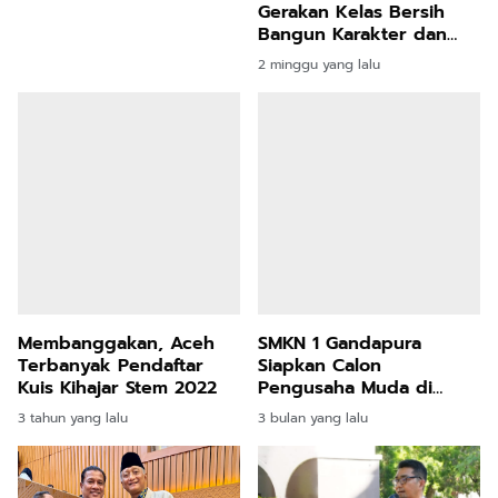
Menapaki Jejak Sekolah
Gerakan Kelas Bersih
Unggul Nasional
Bangun Karakter dan
Jiwa Kolaboratif Siswa
2 minggu yang lalu
Membanggakan, Aceh
SMKN 1 Gandapura
Terbanyak Pendaftar
Siapkan Calon
Kuis Kihajar Stem 2022
Pengusaha Muda di
Bidang Peternakan
3 tahun yang lalu
3 bulan yang lalu