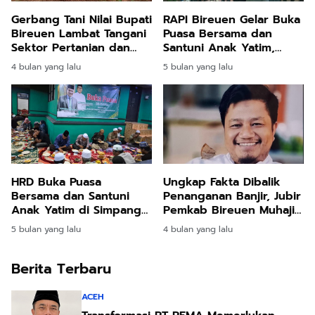
RAPI Bireuen Gelar Buka
Gerbang Tani Nilai Bupati
Puasa Bersama dan
Bireuen Lambat Tangani
Santuni Anak Yatim,
Sektor Pertanian dan
Pengurus Lokal
Perikanan
5 bulan yang lalu
4 bulan yang lalu
Jeunieb–Pandrah
Dikukuhkan
HRD Buka Puasa
Ungkap Fakta Dibalik
Bersama dan Santuni
Penanganan Banjir, Jubir
Anak Yatim di Simpang
Pemkab Bireuen Muhajir
Mamplam
Juli: Silahkan Uji melalui
5 bulan yang lalu
4 bulan yang lalu
Class Action
Berita Terbaru
ACEH